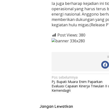
Ia juga berharap kejadian ini 
operasional yang harus terus 
energi nasional. Anggono berh
memberikan dukungan yang po
kegiatan hulu migas.(Release 
Post Views:
380
I
N
Pos sebelumnya
Pj. Bupati Muara Enim Paparkan
a
Evaluasi Capaian Kinerja Triwulan II 
v
Kemendagri
i
g
Jangan Lewatkan