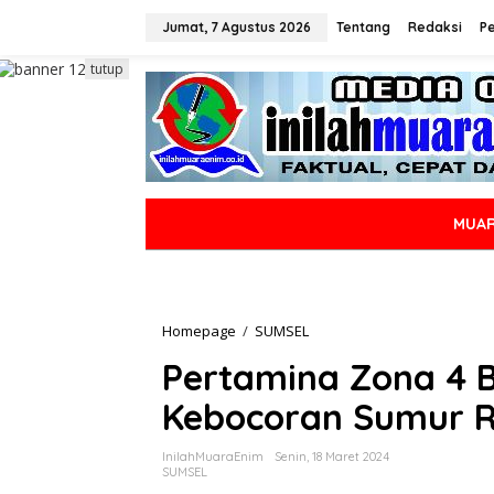
L
e
Jumat, 7 Agustus 2026
Tentang
Redaksi
P
w
a
tutup
t
i
k
e
k
o
n
MUAR
t
e
n
Homepage
/
SUMSEL
P
e
Pertamina Zona 4 B
r
t
Kebocoran Sumur 
a
m
i
InilahMuaraEnim
Senin, 18 Maret 2024
n
SUMSEL
a