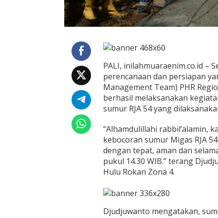
o
r
a
n
S
u
m
PALI, inilahmuaraenim.co.id – 
u
perencanaan dan persiapan yan
r
Management Team) PHR Regiona
R
J
berhasil melaksanakan kegiat
A
sumur RJA 54 yang dilaksanakan
5
4
“Alhamdulillahi rabbil’alamin
kebocoran sumur Migas RJA 54 A
dengan tepat, aman dan selamat
pukul 14.30 WIB.” terang Djud
Hulu Rokan Zona 4.
Djudjuwanto mengatakan, sum