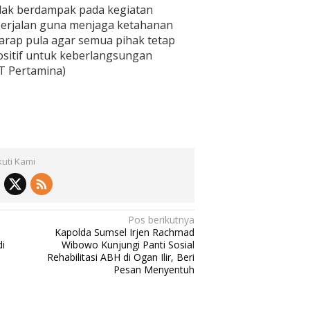
tidak berdampak pada kegiatan
berjalan guna menjaga ketahanan
arap pula agar semua pihak tetap
sitif untuk keberlangsungan
PT Pertamina)
kuti Kami
Pos berikutnya
Kapolda Sumsel Irjen Rachmad
di
Wibowo Kunjungi Panti Sosial
Rehabilitasi ABH di Ogan Ilir, Beri
Pesan Menyentuh