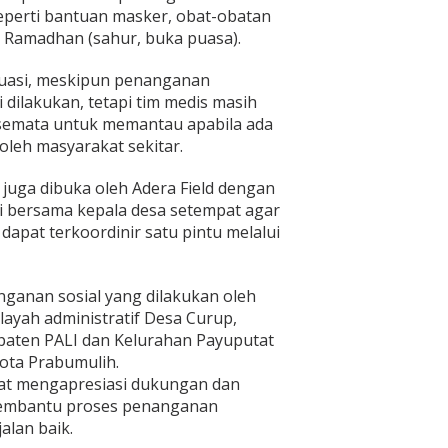
eperti bantuan masker, obat-obatan
 Ramadhan (sahur, buka puasa).
luasi, meskipun penanganan
dilakukan, tetapi tim medis masih
i semata untuk memantau apabila ada
 oleh masyarakat sekitar.
juga dibuka oleh Adera Field dengan
i bersama kepala desa setempat agar
apat terkoordinir satu pintu melalui
ganan sosial yang dilakukan oleh
ilayah administratif Desa Curup,
aten PALI dan Kelurahan Payuputat
ota Prabumulih.
at mengapresiasi dukungan dan
membantu proses penanganan
alan baik.