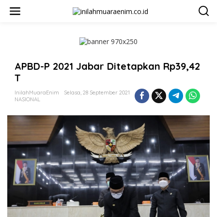
L
e
w
a
t
i
k
APBD-P 2021 Jabar Ditetapkan Rp39,42
e
k
T
o
n
InilahMuaraEnim
Selasa, 28 September 2021
t
NASIONAL
e
n