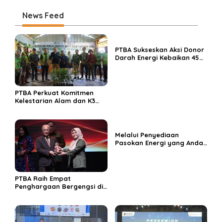
News Feed
PTBA Sukseskan Aksi Donor
Darah Energi Kebaikan 45
Tahun
PTBA Perkuat Komitmen
Kelestarian Alam dan K3
Rayakan Hari Jadi ke-45
Melalui Penyediaan
Pasokan Energi yang Andal
dan Berkelanjutan, PTBA
Perkuat Ekosistem Hilirisasi
Bauksit
PTBA Raih Empat
Penghargaan Bergengsi di
Public Relations Indonesia
Awards 2026 Berkat
Bangun Komunikasi
Kredibel dan Bernilai