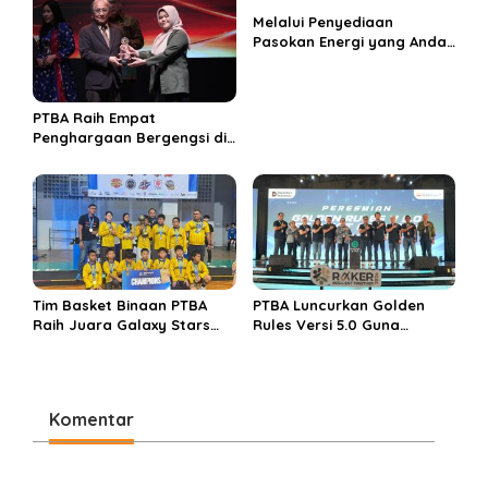
Melalui Penyediaan
Pasokan Energi yang Andal
dan Berkelanjutan, PTBA
Perkuat Ekosistem Hilirisasi
Bauksit
PTBA Raih Empat
Penghargaan Bergengsi di
Public Relations Indonesia
Awards 2026 Berkat
Bangun Komunikasi
Kredibel dan Bernilai
Tim Basket Binaan PTBA
PTBA Luncurkan Golden
Raih Juara Galaxy Stars
Rules Versi 5.0 Guna
Rising Cup 2025
Perkuat Budaya
Keselamatan Kerja
Komentar