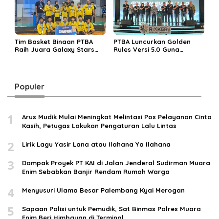
Tim Basket Binaan PTBA
PTBA Luncurkan Golden
Raih Juara Galaxy Stars
Rules Versi 5.0 Guna
Rising Cup 2025
Perkuat Budaya
Keselamatan Kerja
Populer
1
Arus Mudik Mulai Meningkat Melintasi Pos Pelayanan Cinta
Kasih, Petugas Lakukan Pengaturan Lalu Lintas
2
Lirik Lagu Yasir Lana atau Ilahana Ya Ilahana
3
Dampak Proyek PT KAI di Jalan Jenderal Sudirman Muara
Enim Sebabkan Banjir Rendam Rumah Warga
4
Menyusuri Ulama Besar Palembang Kyai Merogan
5
Sapaan Polisi untuk Pemudik, Sat Binmas Polres Muara
Enim Beri Himbauan di Terminal