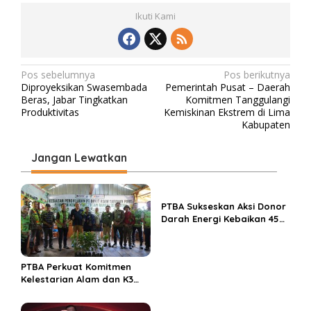
Ikuti Kami
N
Pos sebelumnya
Pos berikutnya
Diproyeksikan Swasembada
Pemerintah Pusat – Daerah
a
Beras, Jabar Tingkatkan
Komitmen Tanggulangi
v
Produktivitas
Kemiskinan Ekstrem di Lima
Kabupaten
i
g
Jangan Lewatkan
a
s
PTBA Sukseskan Aksi Donor
i
Darah Energi Kebaikan 45
p
Tahun
o
s
PTBA Perkuat Komitmen
Kelestarian Alam dan K3
Rayakan Hari Jadi ke-45