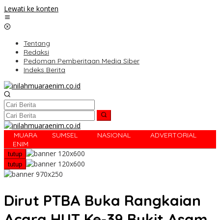
Lewati ke konten
Tentang
Redaksi
Pedoman Pemberitaan Media Siber
Indeks Berita
MUARA
SUMSEL
NASIONAL
ADVERTORIAL
R
ENIM
tutup
tutup
Dirut PTBA Buka Rangkaian
Acara HUT Ke-39 Bukit Asam.