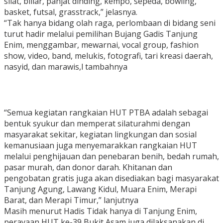
silat, biliar, panjat dinding, kempo, sepeda, bowling,
basket, futsal, grasstrack,” jelasnya.
“Tak hanya bidang olah raga, perlombaan di bidang seni
turut hadir melalui pemilihan Bujang Gadis Tanjung
Enim, menggambar, mewarnai, vocal group, fashion
show, video, band, melukis, fotografi, tari kreasi daerah,
nasyid, dan marawis,l tambahnya
“Semua kegiatan rangkaian HUT PTBA adalah sebagai
bentuk syukur dan memperat silaturahmi dengan
masyarakat sekitar, kegiatan lingkungan dan sosial
kemanusiaan juga menyemarakkan rangkaian HUT
melalui penghijauan dan penebaran benih, bedah rumah,
pasar murah, dan donor darah. Khitanan dan
pengobatan gratis juga akan disediakan bagi masyarakat
Tanjung Agung, Lawang Kidul, Muara Enim, Merapi
Barat, dan Merapi Timur,” lanjutnya
Masih menurut Hadis Tidak hanya di Tanjung Enim,
perayaan HUT ke-39 Bukit Asam juga dilaksanakan di