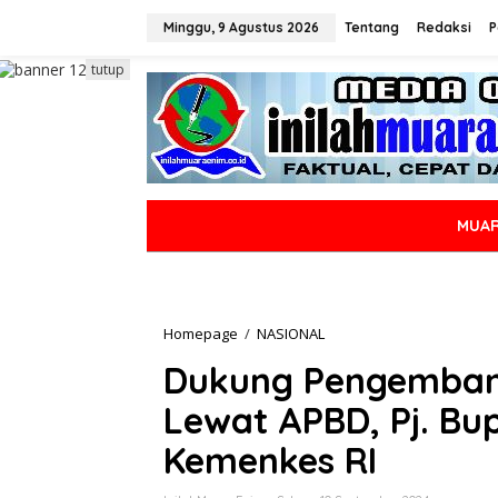
L
e
Minggu, 9 Agustus 2026
Tentang
Redaksi
P
w
a
tutup
t
i
k
e
k
o
n
MUAR
t
e
n
Homepage
/
NASIONAL
D
u
Dukung Pengemban
k
u
Lewat APBD, Pj. Bu
n
g
Kemenkes RI
P
e
n