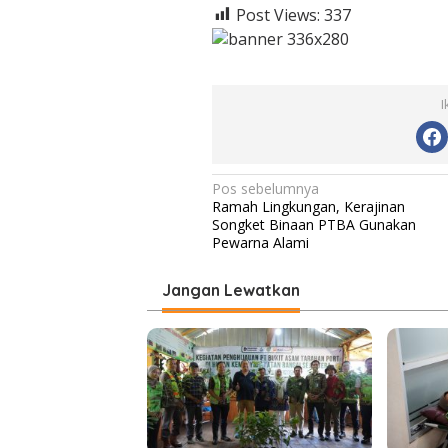
Post Views:
337
I
N
Pos sebelumnya
Ramah Lingkungan, Kerajinan
a
Songket Binaan PTBA Gunakan
v
Pewarna Alami
i
Jangan Lewatkan
g
a
s
i
p
o