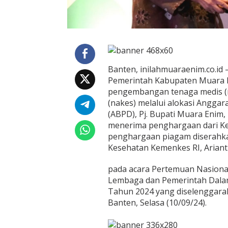
a
t
A
P
B
D
,
Banten, inilahmuaraenim.co.id
P
Pemerintah Kabupaten Muara
j
pengembangan tenaga medis (
.
B
(nakes) melalui alokasi Angga
u
(ABPD), Pj. Bupati Muara Enim
p
menerima penghargaan dari Ke
a
penghargaan piagam diserahka
t
i
Kesehatan Kemenkes RI, Ariant
T
e
pada acara Pertemuan Nasiona
r
Lembaga dan Pemerintah Dal
i
Tahun 2024 yang diselenggarak
m
a
Banten, Selasa (10/09/24).
P
e