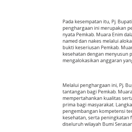
n
g
h
a
Pada kesempatan itu, Pj. Bupat
r
g
penghargaan ini merupakan p
a
nyata Pemkab. Muara Enim d
a
named dan nakes melalui alokas
n
bukti keseriusan Pemkab. Mua
K
e
kesehatan dengan menyusun p
m
mengalokasikan anggaran yan
e
n
k
e
Melalui penghargaan ini, Pj. 
s
R
tantangan bagi Pemkab. Muara 
I
mempertahankan kualitas serta
prima bagi masyarakat. Langk
pengembangan kompetensi ten
kesehatan, serta peningkatan f
diseluruh wilayah Bumi Seras