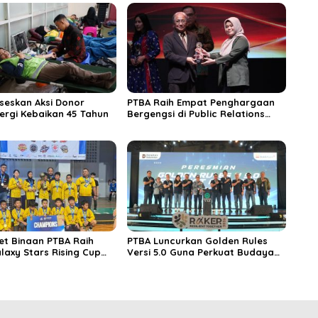
seskan Aksi Donor
PTBA Raih Empat Penghargaan
ergi Kebaikan 45 Tahun
Bergengsi di Public Relations
Indonesia Awards 2026 Berkat
Bangun Komunikasi Kredibel dan
Bernilai
et Binaan PTBA Raih
PTBA Luncurkan Golden Rules
laxy Stars Rising Cup
Versi 5.0 Guna Perkuat Budaya
Keselamatan Kerja