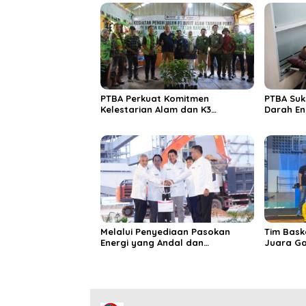
PTBA Perkuat Komitmen
PTBA Suk
Kelestarian Alam dan K3
Darah En
Rayakan Hari Jadi ke-45
Melalui Penyediaan Pasokan
Tim Bask
Energi yang Andal dan
Juara Ga
Berkelanjutan, PTBA Perkuat
2025
Ekosistem Hilirisasi Bauksit