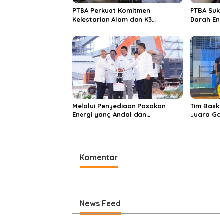
s
PTBA Perkuat Komitmen
PTBA Suk
Kelestarian Alam dan K3
Darah En
Rayakan Hari Jadi ke-45
Melalui Penyediaan Pasokan
Tim Bask
Energi yang Andal dan
Juara Ga
Berkelanjutan, PTBA Perkuat
2025
Ekosistem Hilirisasi Bauksit
Komentar
News Feed