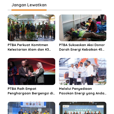
i
Jangan Lewatkan
g
a
s
i
p
o
PTBA Perkuat Komitmen
PTBA Sukseskan Aksi Donor
s
Kelestarian Alam dan K3
Darah Energi Kebaikan 45
Rayakan Hari Jadi ke-45
Tahun
PTBA Raih Empat
Melalui Penyediaan
Penghargaan Bergengsi di
Pasokan Energi yang Andal
Public Relations Indonesia
dan Berkelanjutan, PTBA
Awards 2026 Berkat
Perkuat Ekosistem Hilirisasi
Bangun Komunikasi
Bauksit
Kredibel dan Bernilai