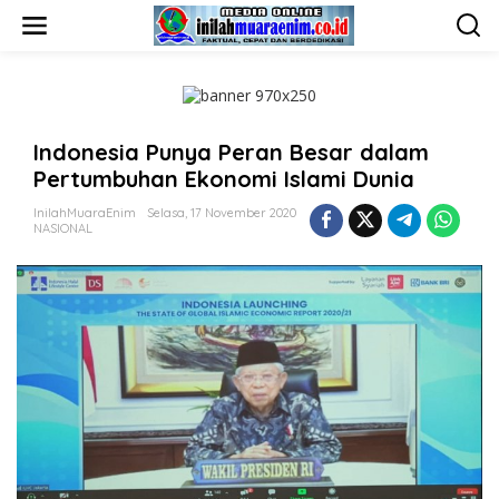
L
e
w
a
t
i
k
Indonesia Punya Peran Besar dalam
e
k
Pertumbuhan Ekonomi Islami Dunia
o
n
InilahMuaraEnim
Selasa, 17 November 2020
t
NASIONAL
e
n