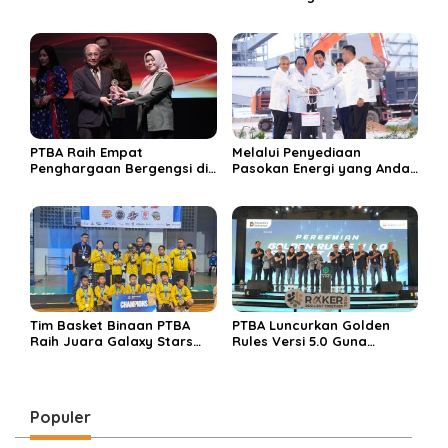
Rayakan Hari Jadi ke-45
Tahun
PTBA Raih Empat
Melalui Penyediaan
Penghargaan Bergengsi di
Pasokan Energi yang Andal
Public Relations Indonesia
dan Berkelanjutan, PTBA
Awards 2026 Berkat
Perkuat Ekosistem Hilirisasi
Bangun Komunikasi
Bauksit
Kredibel dan Bernilai
Tim Basket Binaan PTBA
PTBA Luncurkan Golden
Raih Juara Galaxy Stars
Rules Versi 5.0 Guna
Rising Cup 2025
Perkuat Budaya
Keselamatan Kerja
Populer