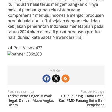
itu, industri halal terus mengembangkan dirinya
melalui pembangunan ekosistem yang
komprehensif menuju Indonesia menjadi produsen
produk halal dunia. “Ini sejalan dengan tekad dan
kebijakan pemerintah Indonesia menetapkan pada
tahun 2024 akan menjadi pusat produsen produk
halal dunia,” kata Sapta Nirwandar.(rilis)
Post Views:
472
Ikuti Kami
N
Pos sebelumnya
Pos berikutnya
Terkait Penyulingan Minyak
Dituduh Pungli Dana Desa,
a
Illegal, Dandim Muba Angkat
Kasi PMD Panang Enim Beri
v
Bicara
Penjelasan