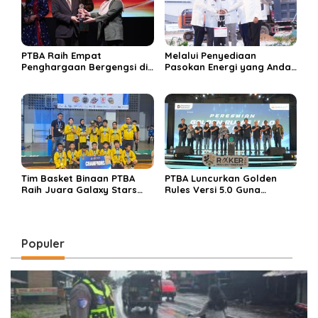
PTBA Raih Empat
Melalui Penyediaan
Penghargaan Bergengsi di
Pasokan Energi yang Andal
Public Relations Indonesia
dan Berkelanjutan, PTBA
Awards 2026 Berkat
Perkuat Ekosistem Hilirisasi
Bangun Komunikasi
Bauksit
Kredibel dan Bernilai
Tim Basket Binaan PTBA
PTBA Luncurkan Golden
Raih Juara Galaxy Stars
Rules Versi 5.0 Guna
Rising Cup 2025
Perkuat Budaya
Keselamatan Kerja
Populer