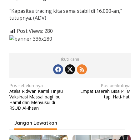
“Kapasitas tracing kita sama stabil di 16.000-an,”
tutupnya. (ADV)
Post Views:
280
Ikuti Kami
N
Pos sebelumnya
Pos berikutnya
Atalia Ridwan Kamil Tinjau
Empat Daerah Bisa PTM
a
Vaksinasi Massal bagi Ibu
tapi Hati-Hati
v
Hamil dan Menyusui di
RSUD Al-Ihsan
i
g
Jangan Lewatkan
a
s