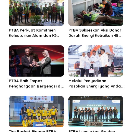
i
p
o
s
PTBA Perkuat Komitmen
PTBA Sukseskan Aksi Donor
Kelestarian Alam dan K3
Darah Energi Kebaikan 45
Rayakan Hari Jadi ke-45
Tahun
PTBA Raih Empat
Melalui Penyediaan
Penghargaan Bergengsi di
Pasokan Energi yang Andal
Public Relations Indonesia
dan Berkelanjutan, PTBA
Awards 2026 Berkat
Perkuat Ekosistem Hilirisasi
Bangun Komunikasi
Bauksit
Kredibel dan Bernilai
Tim Basket Binaan PTBA
PTBA Luncurkan Golden