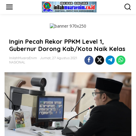
L
e
w
a
t
i
k
Ingin Pecah Rekor PPKM Level 1,
e
k
Gubernur Dorong Kab/Kota Naik Kelas
o
n
InilahMuaraEnim
Jumat, 27 Agustus 2021
t
NASIONAL
e
n