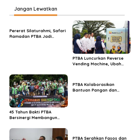
g
Jangan Lewatkan
a
s
Pererat Silaturahmi, Safari
i
Ramadan PTBA Jadi
p
Jembatan Kebaikan
o
s
PTBA Luncurkan Reverse
Vending Machine, Ubah
Sampah Botol Plastik Jadi
Rupiah
PTBA Kolaborasikan
Bantuan Pangan dan
Edukasi Gizi Pola Makan
Sehat Guna Sambut HUT
ke-45
45 Tahun Bakti PTBA
Bersinergi Membangun
Bangsa
PTBA Serahkan Fasos dan