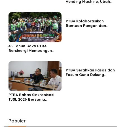
Vending Machine, Ubah
Sampah Botol Plastik Jadi
Rupiah
PTBA Kolaborasikan
Bantuan Pangan dan
Edukasi Gizi Pola Makan
Sehat Guna Sambut HUT
ke-45
45 Tahun Bakti PTBA
Bersinergi Membangun
Bangsa
PTBA Serahkan Fasos dan
Fasum Guna Dukung
Permukiman Layak dan
Tertata
PTBA Bahas Sinkronisasi
TJSL 2026 Bersama
Pemangku Kepentingan,
Fokus Empat Bidang
Prioritas
Populer