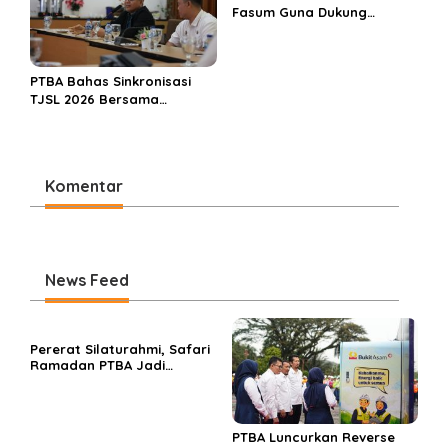
Fasum Guna Dukung
Permukiman Layak dan
Tertata
PTBA Bahas Sinkronisasi
TJSL 2026 Bersama
Pemangku Kepentingan,
Fokus Empat Bidang
Prioritas
Komentar
News Feed
Pererat Silaturahmi, Safari
Ramadan PTBA Jadi
Jembatan Kebaikan
PTBA Luncurkan Reverse