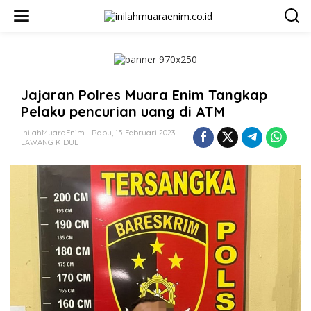
L
e
w
a
t
i
k
Jajaran Polres Muara Enim Tangkap
e
k
Pelaku pencurian uang di ATM
o
n
InilahMuaraEnim
Rabu, 15 Februari 2023
t
LAWANG KIDUL
e
n