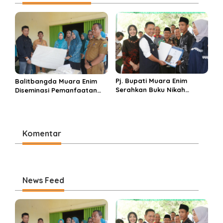
g
a
s
i
p
o
Pj. Bupati Muara Enim
Balitbangda Muara Enim
s
Serahkan Buku Nikah
Diseminasi Pemanfaatan
Kepada 42 Pasangan Itsbat
Limbah Daun Nanas di
Nikah
Kelekar
Komentar
News Feed