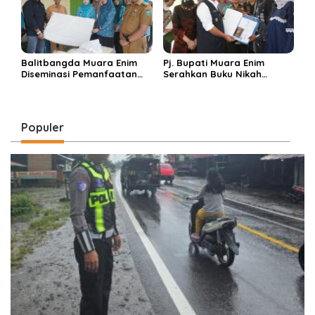
Pj. Bupati Muara Enim
Balitbangda Muara Enim
Serahkan Buku Nikah
Diseminasi Pemanfaatan
Kepada 42 Pasangan Itsbat
Limbah Daun Nanas di
Nikah
Kelekar
Populer