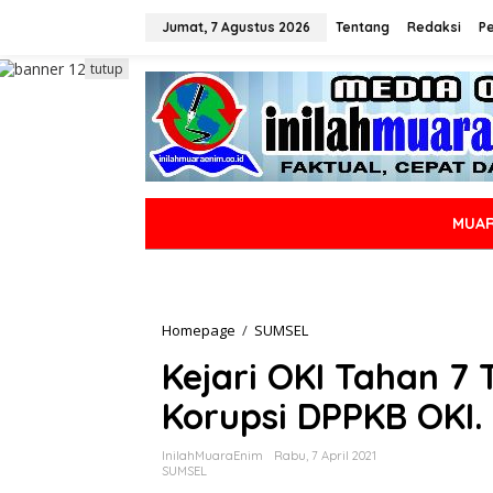
L
e
Jumat, 7 Agustus 2026
Tentang
Redaksi
P
w
a
tutup
t
i
k
e
k
o
n
MUAR
t
e
n
Homepage
/
SUMSEL
K
e
Kejari OKI Tahan 7
j
a
Korupsi DPPKB OKI.
r
i
O
InilahMuaraEnim
Rabu, 7 April 2021
K
SUMSEL
I