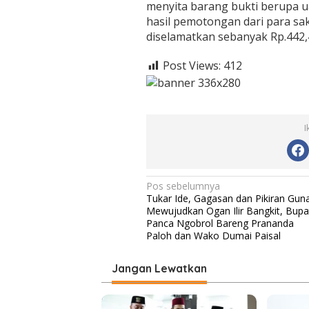
menyita barang bukti berupa uan
hasil pemotongan dari para sak
diselamatkan sebanyak Rp.442,4 
Post Views:
412
I
N
Pos sebelumnya
Tukar Ide, Gagasan dan Pikiran Gun
a
Mewujudkan Ogan Ilir Bangkit, Bupa
v
Panca Ngobrol Bareng Prananda
Paloh dan Wako Dumai Paisal
i
g
Jangan Lewatkan
a
s