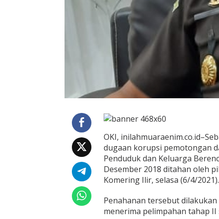
n
K
o
r
u
p
s
i
D
P
P
K
B
O
K
OKI, inilahmuaraenim.co.id–Se
I
dugaan korupsi pemotongan da
.
Penduduk dan Keluarga Berenc
Desember 2018 ditahan oleh p
Komering Ilir, selasa (6/4/2021).
Penahanan tersebut dilakukan 
menerima pelimpahan tahap II 