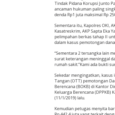
Tindak Pidana Korupsi Junto P
ancaman hukuman paling singka
denda Rp1 juta maksimal Rp 250
Sementara itu, Kapolres OKI, 
Kasatreskrim, AKP Sapta Eka 
pelimpahan berkas tahap II unt
dalam kasus pemotongan dana 
“Sementara 2 tersangka lain 
surat keterangan meninggal da
rumah sakit.”Kami ada bukti su
Sekedar mengingatkan, kasus i
Tangan (OTT) pemotongan Dan
Berencana (BOKB) di Kantor D
Keluarga Berencana (DPPKB) K
(11/1/2019) lalu.
Kemudian petugas menyita bar
Rp.442,4 juta yang terkait deng