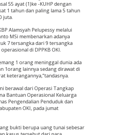
asal 55 ayat (1)ke -KUHP dengan
t 1 tahun dan paling lama 5 tahun
 juta.
AKBP Alamsyah Pelupessy melalui
Yanto MSi membenarkan adanya
uk 7 tersangka dari 9 tersangka
operasional di DPPKB OKI.
memang 1 orang meninggal dunia ada
n 1orang lainnya sedang dirawat di
rat keterangannya,”tandasnya.
ni berawal dari Operasi Tangkap
a Bantuan Operasional Keluarga
inas Pengendalian Penduduk dan
abupaten OKI, pada jumat
ang bukti berupa uang tunai sebesar
an kasus tersebut dari para