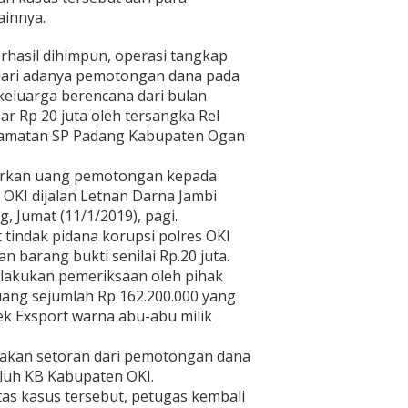
ainnya.
rhasil dihimpun, operasi tangkap
 dari adanya pemotongan dana pada
keluarga berencana dari bulan
r Rp 20 juta oleh tersangka Rel
camatan SP Padang Kabupaten Ogan
torkan uang pemotongan kepada
OKI dijalan Letnan Darna Jambi
 Jumat (11/1/2019), pagi.
it tindak pidana korupsi polres OKI
barang bukti senilai Rp.20 juta.
 dilakukan pemeriksaan oleh pihak
uang sejumlah Rp 162.200.000 yang
ek Exsport warna abu-abu milik
akan setoran dari pemotongan dana
luh KB Kabupaten OKI.
tas kasus tersebut, petugas kembali