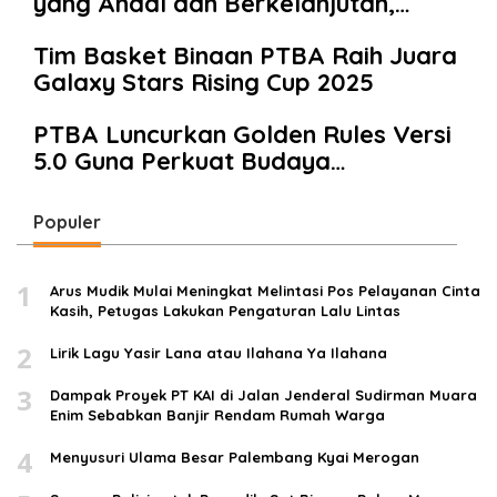
yang Andal dan Berkelanjutan,
Bernilai
PTBA Perkuat Ekosistem Hilirisasi
Tim Basket Binaan PTBA Raih Juara
Bauksit
Galaxy Stars Rising Cup 2025
PTBA Luncurkan Golden Rules Versi
5.0 Guna Perkuat Budaya
Keselamatan Kerja
Populer
1
Arus Mudik Mulai Meningkat Melintasi Pos Pelayanan Cinta
Kasih, Petugas Lakukan Pengaturan Lalu Lintas
2
Lirik Lagu Yasir Lana atau Ilahana Ya Ilahana
3
Dampak Proyek PT KAI di Jalan Jenderal Sudirman Muara
Enim Sebabkan Banjir Rendam Rumah Warga
4
Menyusuri Ulama Besar Palembang Kyai Merogan