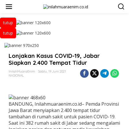
L
e
w
a
tutup
t
i
tutup
k
e
k
o
n
Lonjakan Kasus COVID-19, Jabar
t
Siapkan 2.400 Tempat Tidur
e
n
InilahMuaraEnim
Sabtu, 19 Juni 2021
NASIONAL
BANDUNG, Inilahmuaraenim.co.id– Pemda Provinsi
Jawa Barat menyiapkan 2.400 tempat tidur
tambahan di rumah sakit untuk pasien COVID-19.
Saat ini 382 rumah sakit di Jabar sedang mengalami