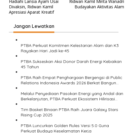
Hadiahi Lansia Ayam Usai
Ridwan Kamil Minta Wanadri
a
Divaksin, Ridwan Kamil
Budayakan Aktivitas Alam
v
Apresiasi Aparat Kreatif
i
Jangan Lewatkan
g
a
s
PTBA Perkuat Komitmen Kelestarian Alam dan K3
Rayakan Hari Jadi ke-45
i
PTBA Sukseskan Aksi Donor Darah Energi Kebaikan
p
45 Tahun
o
PTBA Raih Empat Penghargaan Bergengsi di Public
s
Relations Indonesia Awards 2026 Berkat Bangun
Komunikasi Kredibel dan Bernilai
Melalui Penyediaan Pasokan Energi yang Andal dan
Berkelanjutan, PTBA Perkuat Ekosistem Hilirisasi
Bauksit
Tim Basket Binaan PTBA Raih Juara Galaxy Stars
Rising Cup 2025
PTBA Luncurkan Golden Rules Versi 5.0 Guna
Perkuat Budaya Keselamatan Kerja