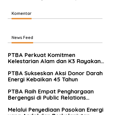
Komentar
News Feed
PTBA Perkuat Komitmen
Kelestarian Alam dan K3 Rayakan
Hari Jadi ke-45
PTBA Sukseskan Aksi Donor Darah
Energi Kebaikan 45 Tahun
PTBA Raih Empat Penghargaan
Bergengsi di Public Relations
Indonesia Awards 2026 Berkat
Melalui Penyediaan Pasokan Energi
Bangun Komunikasi Kredibel dan