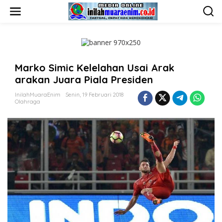
L
e
w
a
t
i
k
Marko Simic Kelelahan Usai Arak
e
k
arakan Juara Piala Presiden
o
n
InilahMuaraEnim
Senin, 19 Februari 2018
t
Olahraga
e
n