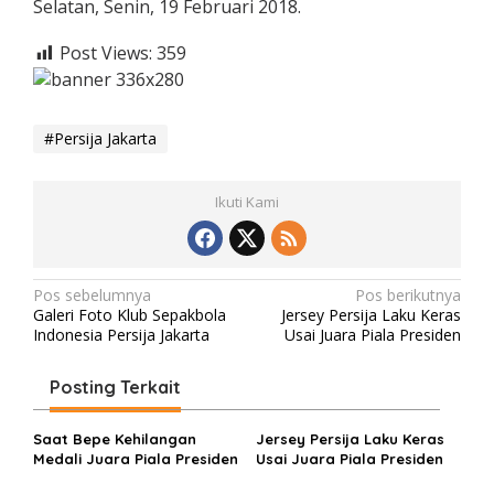
Selatan, Senin, 19 Februari 2018.
Post Views:
359
Persija Jakarta
Ikuti Kami
N
Pos sebelumnya
Pos berikutnya
Galeri Foto Klub Sepakbola
Jersey Persija Laku Keras
a
Indonesia Persija Jakarta
Usai Juara Piala Presiden
v
i
Posting Terkait
g
Saat Bepe Kehilangan
Jersey Persija Laku Keras
a
Medali Juara Piala Presiden
Usai Juara Piala Presiden
s