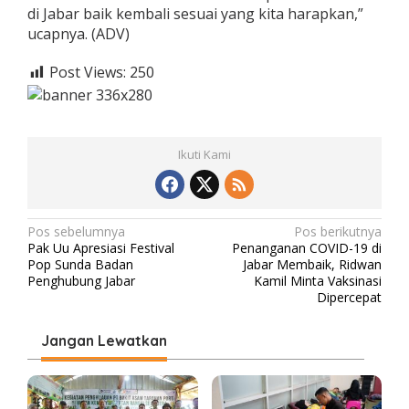
di Jabar baik kembali sesuai yang kita harapkan,”
ucapnya. (ADV)
Post Views:
250
Ikuti Kami
N
Pos sebelumnya
Pos berikutnya
Pak Uu Apresiasi Festival
Penanganan COVID-19 di
a
Pop Sunda Badan
Jabar Membaik, Ridwan
v
Penghubung Jabar
Kamil Minta Vaksinasi
Dipercepat
i
g
Jangan Lewatkan
a
s