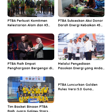
i
p
o
s
PTBA Perkuat Komitmen
PTBA Sukseskan Aksi Donor
Kelestarian Alam dan K3
Darah Energi Kebaikan 45
Rayakan Hari Jadi ke-45
Tahun
PTBA Raih Empat
Melalui Penyediaan
Penghargaan Bergengsi di
Pasokan Energi yang Andal
Public Relations Indonesia
dan Berkelanjutan, PTBA
Awards 2026 Berkat
Perkuat Ekosistem Hilirisasi
Bangun Komunikasi
Bauksit
PTBA Luncurkan Golden
Kredibel dan Bernilai
Rules Versi 5.0 Guna
Perkuat Budaya
Keselamatan Kerja
Tim Basket Binaan PTBA
Raih Juara Galaxy Stars