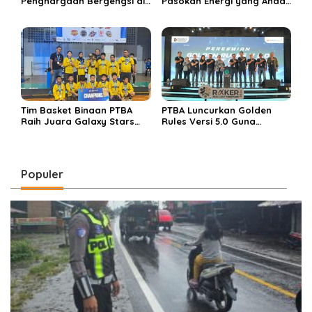
Penghargaan Bergengsi di
Pasokan Energi yang Andal
Public Relations Indonesia
dan Berkelanjutan, PTBA
Awards 2026 Berkat
Perkuat Ekosistem Hilirisasi
Bangun Komunikasi
Bauksit
Kredibel dan Bernilai
Tim Basket Binaan PTBA
PTBA Luncurkan Golden
Raih Juara Galaxy Stars
Rules Versi 5.0 Guna
Rising Cup 2025
Perkuat Budaya
Keselamatan Kerja
Populer