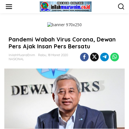
L
e
w
a
t
i
k
Pandemi Wabah Virus Corona, Dewan
e
k
Pers Ajak Insan Pers Bersatu
o
n
InilahMuaraEnim
Rabu, 18 Maret 2020
t
NASIONAL
e
n