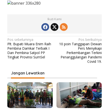
Ikuti Kami
N
Pos sebelumnya
Pos berikutnya
Plt. Bupati Muara Enim Raih
10 poin Tanggapan Dewan
a
Pembina Damkar Terbaik I
Pers Menyikapi
v
Dan Pembina Satpol PP
Perkembangan Terkini
Tingkat Provinsi SumSel
Penanggulangan Pandemi
i
Covid 19.
g
Jangan Lewatkan
a
s
i
p
o
s