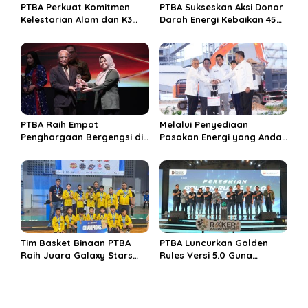
PTBA Perkuat Komitmen
PTBA Sukseskan Aksi Donor
Kelestarian Alam dan K3
Darah Energi Kebaikan 45
Rayakan Hari Jadi ke-45
Tahun
PTBA Raih Empat
Melalui Penyediaan
Penghargaan Bergengsi di
Pasokan Energi yang Andal
Public Relations Indonesia
dan Berkelanjutan, PTBA
Awards 2026 Berkat
Perkuat Ekosistem Hilirisasi
Bangun Komunikasi
Bauksit
Kredibel dan Bernilai
Tim Basket Binaan PTBA
PTBA Luncurkan Golden
Raih Juara Galaxy Stars
Rules Versi 5.0 Guna
Rising Cup 2025
Perkuat Budaya
Keselamatan Kerja