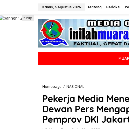
L
e
Kamis, 6 Agustus 2026
Tentang
Redaksi
Pe
w
a
tutup
t
i
k
e
k
o
n
MUAR
t
e
n
Homepage
/
NASIONAL
P
e
Pekerja Media Mener
k
e
Dewan Pers Mengap
r
j
Pemprov DKI Jakar
a
M
e