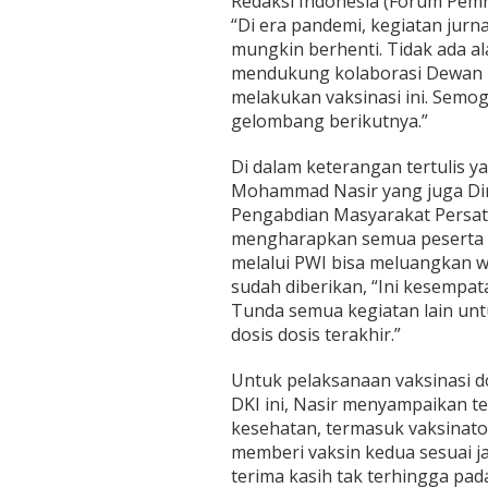
Redaksi Indonesia (Forum Pem
“Di era pandemi, kegiatan jurn
mungkin berhenti. Tidak ada a
mendukung kolaborasi Dewan 
melakukan vaksinasi ini. Semoga
gelombang berikutnya.”
Di dalam keterangan tertulis y
Mohammad Nasir yang juga Dir
Pengabdian Masyarakat Persat
mengharapkan semua peserta v
melalui PWI bisa meluangkan w
sudah diberikan, “Ini kesempa
Tunda semua kegiatan lain un
dosis dosis terakhir.”
Untuk pelaksanaan vaksinasi do
DKI ini, Nasir menyampaikan t
kesehatan, termasuk vaksinato
memberi vaksin kedua sesuai j
terima kasih tak terhingga pa