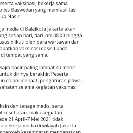
serta vaksinasi, bekerja sama
nies Baswedan yang memfasilitasi
tup Nasir.
a media di Balaikota Jakarta akan
ng setiap hari, dari jam 08.00 hingga
husus diikuti oleh para wartawan dan
patkan vaksinasi dosis I pada
1 di tempat yang sama.
 wajib hadir paling lambat 40 menit
ntuk dirinya berakhir. Peserta
iplin dalam menaati pengaturan jadwal
ehatan selama kegiatan vaksinasi
ksin dan tenaga medis, serta
l kesehatan, maka kegiatan
ada 21 April-7 Mei 2021 tidak
a pekerja media di wilayah Jakarta
emperoleh kesempatan mendapatkan