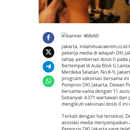
I
I
D
e
w
a
n
P
Jakarta, inilahmuaraenim.co.i
e
r
pekerja media di wilayah DKI J
s
tahap pemberian dosis II pada p
M
Bertempat di Aula Blok G Lantai
e
Merdeka Selatan. No.8-9, Jakar
n
program vaksinasi bersama ini
g
a
Pemprov DKI Jakarta, Dewan Pe
p
bersama-sama dengan 11 asosia
r
Sebanyak 4.371 wartawan dan p
e
mengikuti vaksinasi dosis II i
s
i
a
Terkait dengan hal tersebut, 
s
asosiasi media menyampaikan a
i
Pemprov DKI Jakarta yang tela