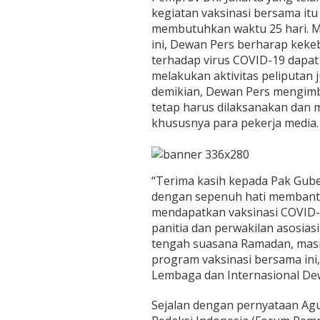
K
kegiatan vaksinasi bersama itu
o
m
membutuhkan waktu 25 hari. Me
i
ini, Dewan Pers berharap kek
t
terhadap virus COVID-19 dapat
m
melakukan aktivitas peliputan 
e
demikian, Dewan Pers mengimb
n
P
tetap harus dilaksanakan dan 
e
khususnya para pekerja media.
m
p
r
o
“Terima kasih kepada Pak Gub
v
D
dengan sepenuh hati membant
K
mendapatkan vaksinasi COVID-1
I
panitia dan perwakilan asosia
J
tengah suasana Ramadan, mas
a
k
program vaksinasi bersama ini
a
Lembaga dan Internasional Dew
r
t
Sejalan dengan pernyataan Ag
a