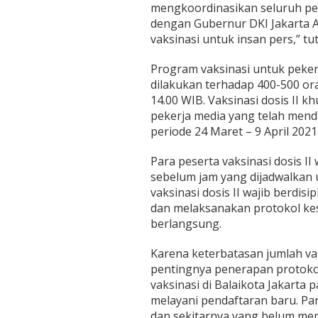
mengkoordinasikan seluruh per
dengan Gubernur DKI Jakarta A
vaksinasi untuk insan pers,” tu
Program vaksinasi untuk pekerj
dilakukan terhadap 400-500 ora
14.00 WIB. Vaksinasi dosis II k
pekerja media yang telah menda
periode 24 Maret – 9 April 202
Para peserta vaksinasi dosis II
sebelum jam yang dijadwalkan u
vaksinasi dosis II wajib berdis
dan melaksanakan protokol kes
berlangsung.
Karena keterbatasan jumlah va
pentingnya penerapan protoko
vaksinasi di Balaikota Jakarta p
melayani pendaftaran baru. Par
dan sekitarnya yang belum m