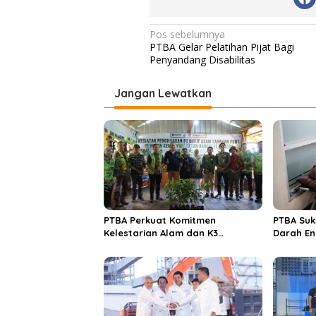
N
Pos sebelumnya
PTBA Gelar Pelatihan Pijat Bagi
a
Penyandang Disabilitas
v
i
Jangan Lewatkan
g
a
s
i
p
o
PTBA Perkuat Komitmen
PTBA Suk
s
Kelestarian Alam dan K3
Darah En
Rayakan Hari Jadi ke-45