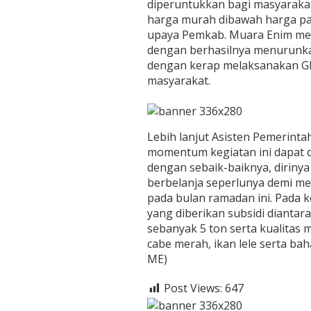
u
diperuntukkan bagi masyarak
r
harga murah dibawah harga pas
u
upaya Pemkab. Muara Enim me
n
dengan berhasilnya menurunkan 
k
a
dengan kerap melaksanakan G
n
masyarakat.
A
n
g
k
Lebih lanjut Asisten Pemerinta
a
I
momentum kegiatan ini dapat 
n
dengan sebaik-baiknya, diriny
f
berbelanja seperlunya demi m
l
pada bulan ramadan ini. Pada 
a
yang diberikan subsidi dianta
s
i
sebanyak 5 ton serta kualitas m
cabe merah, ikan lele serta bah
ME)
Post Views:
647