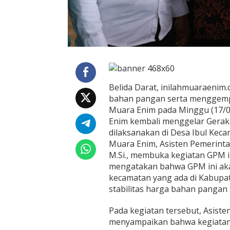
P
M
d
i
K
e
c
.
B
Belida Darat, inilahmuaraenim.c
e
bahan pangan serta menggempu
l
Muara Enim pada Minggu (17/0
i
d
Enim kembali menggelar Gera
a
dilaksanakan di Desa Ibul Keca
D
Muara Enim, Asisten Pemerintah
a
M.Si., membuka kegiatan GPM i
r
a
mengatakan bahwa GPM ini aka
t
kecamatan yang ada di Kabupa
G
stabilitas harga bahan pangan 
u
n
Pada kegiatan tersebut, Asist
a
T
menyampaikan bahwa kegiatan