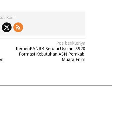
kuti Kami
Pos berikutnya
KemenPANRB Setujui Usulan 7.920
Formasi Kebutuhan ASN Pemkab.
on
Muara Enim