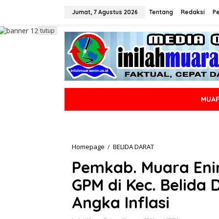
L
e
Jumat, 7 Agustus 2026
Tentang
Redaksi
P
w
a
tutup
t
i
k
e
k
o
n
MUAR
t
e
n
Homepage
/
BELIDA DARAT
P
e
Pemkab. Muara Eni
m
k
GPM di Kec. Belida
a
b
Angka Inflasi
.
M
u