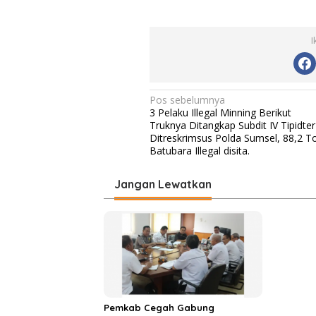
I
N
Pos sebelumnya
3 Pelaku Illegal Minning Berikut
a
Truknya Ditangkap Subdit IV Tipidter
v
Ditreskrimsus Polda Sumsel, 88,2 T
Batubara Illegal disita.
i
g
Jangan Lewatkan
a
s
i
p
o
s
Pemkab Cegah Gabung