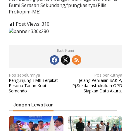
Bumi Serasan Sekundang,”pungkasnya.(Rilis
Prokopim-ME)
Post Views:
310
Ikuti Kami
N
Pos sebelumnya
Pos berikutnya
Pengunjung TMII Terpikat
Jelang Penilaian SAKIP,
a
Pesona Tarian Kopi
Pj.Sekda Instruksikan OPD
v
Semendo
Siapkan Data Akurat
i
Jangan Lewatkan
g
a
s