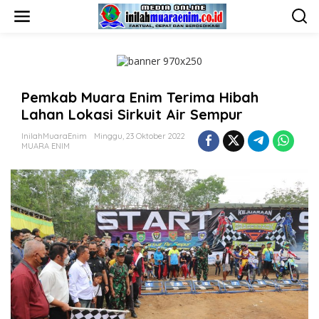
L
e
w
a
t
i
k
Pemkab Muara Enim Terima Hibah
e
k
Lahan Lokasi Sirkuit Air Sempur
o
n
InilahMuaraEnim
Minggu, 23 Oktober 2022
t
MUARA ENIM
e
n