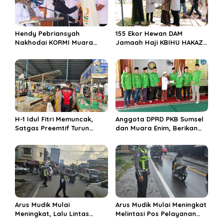
i
p
o
Hendy Pebriansyah
155 Ekor Hewan DAM
s
Nakhodai KORMI Muara
Jamaah Haji KBIHU HAKAZA
Enim 5 Tahun ke Depan
di sembelih di Ponpes
Miftahul Huda Muara Enim
H-1 Idul Fitri Memuncak,
Anggota DPRD PKB Sumsel
Satgas Preemtif Turun
dan Muara Enim, Berikan
Tangan Amankan Pusat
Bantuan dan Berbagi Takjil
Perbelanjaan Muara Enim
di Ponpes Miftahul Huda
Arus Mudik Mulai
Arus Mudik Mulai Meningkat
Meningkat, Lalu Lintas
Melintasi Pos Pelayanan
Dalam Kota Muara Enim
Cinta Kasih, Petugas