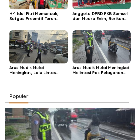
H-1 Idul Fitri Memuncak,
Anggota DPRD PKB Sumsel
Satgas Preemtif Turun
dan Muara Enim, Berikan
Tangan Amankan Pusat
Bantuan dan Berbagi Takjil
Perbelanjaan Muara Enim
di Ponpes Miftahul Huda
Arus Mudik Mulai
Arus Mudik Mulai Meningkat
Meningkat, Lalu Lintas
Melintasi Pos Pelayanan
Dalam Kota Muara Enim
Cinta Kasih, Petugas
Didominasi Kendaraan
Lakukan Pengaturan Lalu
Pribadi
Lintas
Populer