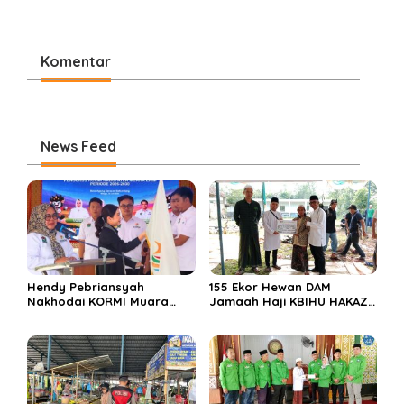
Didominasi Kendaraan
Lakukan Pengaturan Lalu
Pribadi
Lintas
Komentar
News Feed
Hendy Pebriansyah
155 Ekor Hewan DAM
Nakhodai KORMI Muara
Jamaah Haji KBIHU HAKAZA
Enim 5 Tahun ke Depan
di sembelih di Ponpes
Miftahul Huda Muara Enim