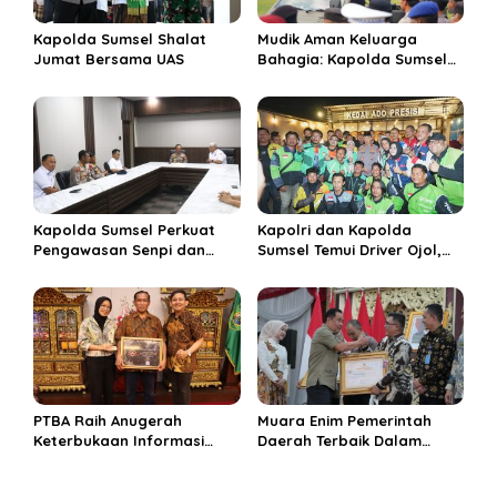
s
Kapolda Sumsel Shalat
Mudik Aman Keluarga
Jumat Bersama UAS
Bahagia: Kapolda Sumsel
Kukuhkan Operasi Ketupat
Musi 2026
Kapolda Sumsel Perkuat
Kapolri dan Kapolda
Pengawasan Senpi dan
Sumsel Temui Driver Ojol,
Dukung Olahraga
Perkuat Pendekatan
Menembak Nasional
Humanis Polri
PTBA Raih Anugerah
Muara Enim Pemerintah
Keterbukaan Informasi
Daerah Terbaik Dalam
Publik 2025 Berkat
Keterbukaan Informasi
Komitmen Transparansi
Publik di Sumsel