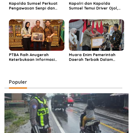
Kapolda Sumsel Perkuat
Kapolri dan Kapolda
Pengawasan Senpi dan
Sumsel Temui Driver Ojol,
Dukung Olahraga
Perkuat Pendekatan
Menembak Nasional
Humanis Polri
PTBA Raih Anugerah
Muara Enim Pemerintah
Keterbukaan Informasi
Daerah Terbaik Dalam
Publik 2025 Berkat
Keterbukaan Informasi
Komitmen Transparansi
Publik di Sumsel
Berbuah Prestasi
Populer