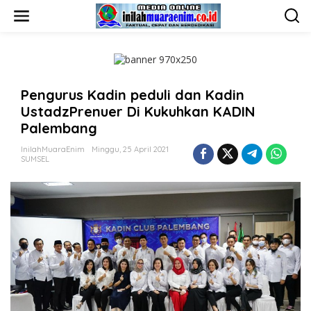
L
e
w
a
t
i
k
Pengurus Kadin peduli dan Kadin
e
k
UstadzPrenuer Di Kukuhkan KADIN
o
Palembang
n
t
InilahMuaraEnim
Minggu, 25 April 2021
e
SUMSEL
n