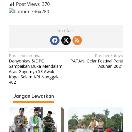
Post Views:
370
Ikuti Kami
N
Pos sebelumnya
Pos berikutnya
Danyonkav 5/DPC
PATANI Gelar Festival Panti
a
Sampaikan Duka Mendalam
Asuhan 2021
v
Atas Gugurnya 53 Awak
Kapal Selam KRI Nanggala
i
402
g
Jangan Lewatkan
a
s
i
p
o