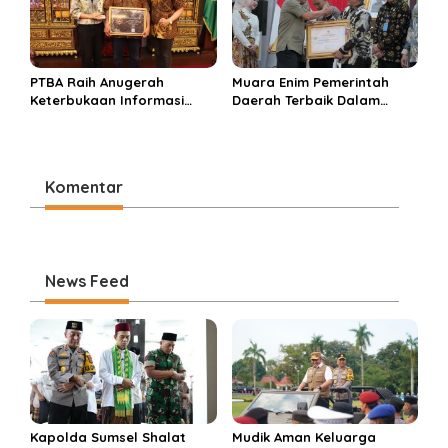
PTBA Raih Anugerah
Muara Enim Pemerintah
Keterbukaan Informasi
Daerah Terbaik Dalam
Publik 2025 Berkat
Keterbukaan Informasi
Komitmen Transparansi
Publik di Sumsel
Berbuah Prestasi
Komentar
News Feed
Kapolda Sumsel Shalat
Mudik Aman Keluarga