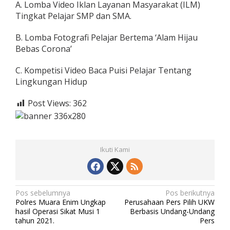
A. Lomba Video Iklan Layanan Masyarakat (ILM)
Tingkat Pelajar SMP dan SMA.
B. Lomba Fotografi Pelajar Bertema ‘Alam Hijau
Bebas Corona’
C. Kompetisi Video Baca Puisi Pelajar Tentang
Lingkungan Hidup
Post Views:
362
Ikuti Kami
N
Pos sebelumnya
Pos berikutnya
Polres Muara Enim Ungkap
Perusahaan Pers Pilih UKW
a
hasil Operasi Sikat Musi 1
Berbasis Undang-Undang
v
tahun 2021.
Pers