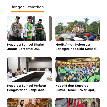
i
Jangan Lewatkan
g
a
s
i
p
o
Kapolda Sumsel Shalat
Mudik Aman Keluarga
s
Jumat Bersama UAS
Bahagia: Kapolda Sumsel
Kukuhkan Operasi Ketupat
Musi 2026
Kapolda Sumsel Perkuat
Kapolri dan Kapolda
Pengawasan Senpi dan
Sumsel Temui Driver Ojol,
Dukung Olahraga
Perkuat Pendekatan
Menembak Nasional
Humanis Polri