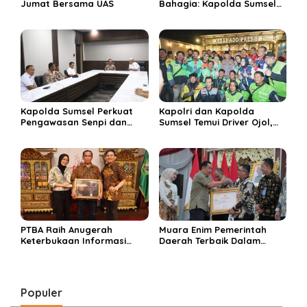
Jumat Bersama UAS
Bahagia: Kapolda Sumsel
Kukuhkan Operasi Ketupat
Musi 2026
Kapolda Sumsel Perkuat
Kapolri dan Kapolda
Pengawasan Senpi dan
Sumsel Temui Driver Ojol,
Dukung Olahraga
Perkuat Pendekatan
Menembak Nasional
Humanis Polri
PTBA Raih Anugerah
Muara Enim Pemerintah
Keterbukaan Informasi
Daerah Terbaik Dalam
Publik 2025 Berkat
Keterbukaan Informasi
Komitmen Transparansi
Publik di Sumsel
Berbuah Prestasi
Populer