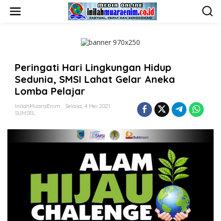
L
e
w
a
t
i
k
Peringati Hari Lingkungan Hidup
e
k
Sedunia, SMSI Lahat Gelar Aneka
o
Lomba Pelajar
n
t
InilahMuaraEnim
Selasa, 4 Mei 2021
e
SUMSEL
n