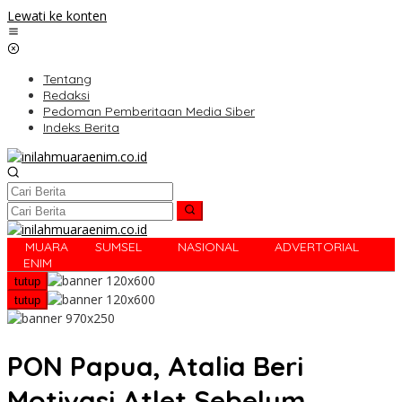
Lewati ke konten
Tentang
Redaksi
Pedoman Pemberitaan Media Siber
Indeks Berita
MUARA
SUMSEL
NASIONAL
ADVERTORIAL
R
ENIM
tutup
tutup
PON Papua, Atalia Beri
Motivasi Atlet Sebelum