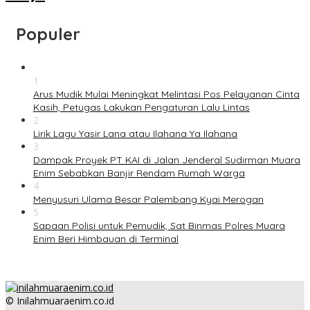
Populer
1
Arus Mudik Mulai Meningkat Melintasi Pos Pelayanan Cinta
Kasih, Petugas Lakukan Pengaturan Lalu Lintas
2
Lirik Lagu Yasir Lana atau Ilahana Ya Ilahana
3
Dampak Proyek PT KAI di Jalan Jenderal Sudirman Muara
Enim Sebabkan Banjir Rendam Rumah Warga
4
Menyusuri Ulama Besar Palembang Kyai Merogan
5
Sapaan Polisi untuk Pemudik, Sat Binmas Polres Muara
Enim Beri Himbauan di Terminal
© Inilahmuaraenim.co.id