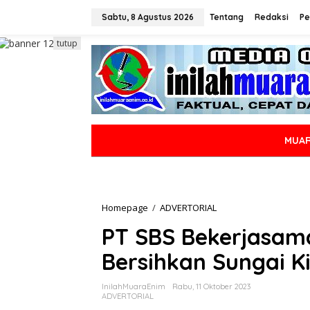
L
e
Sabtu, 8 Agustus 2026
Tentang
Redaksi
Pe
w
a
tutup
t
i
k
e
k
o
n
MUAR
t
e
n
Homepage
/
ADVERTORIAL
P
T
PT SBS Bekerjasam
S
B
Bersihkan Sungai K
S
B
e
InilahMuaraEnim
Rabu, 11 Oktober 2023
k
ADVERTORIAL
e