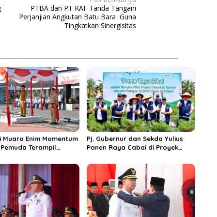
g
PTBA dan PT KAI Tanda Tangani
Perjanjian Angkutan Batu Bara Guna
Tingkatkan Sinergisitas
ti Muara Enim Momentum
Pj. Gubernur dan Sekda Yulius
 Pemuda Terampil
Panen Raya Cabai di Proyek
i Dan Berperan dalam
Percontohan SMK Negeri 1
un Bangsa.
Gelumbang Guna Perkuat
Gerakan Sumsel Mandiri Pangan