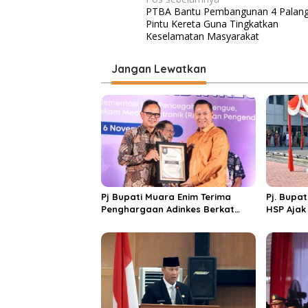
N
PTBA Bantu Pembangunan 4 Palan
a
Pintu Kereta Guna Tingkatkan
v
Keselamatan Masyarakat
i
Jangan Lewatkan
g
a
s
i
p
o
s
Pj Bupati Muara Enim Terima
Pj. Bupa
Penghargaan Adinkes Berkat
HSP Ajak
Pelopori Desa Bebas Asap Rokok
Teknolog
di Muara Enim
Membang