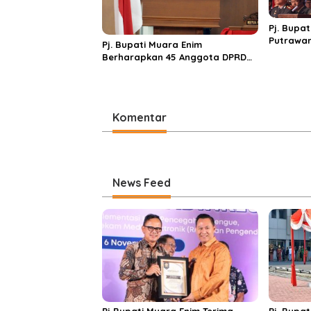
Pj. Bupa
Putrawan
Pj. Bupati Muara Enim
Ke-79
Berharapkan 45 Anggota DPRD
Yang Dilantik Tetap Sinergitas
dan Jaga Amanah Rakyat
Komentar
News Feed
Pj Bupati Muara Enim Terima
Pj. Bupa