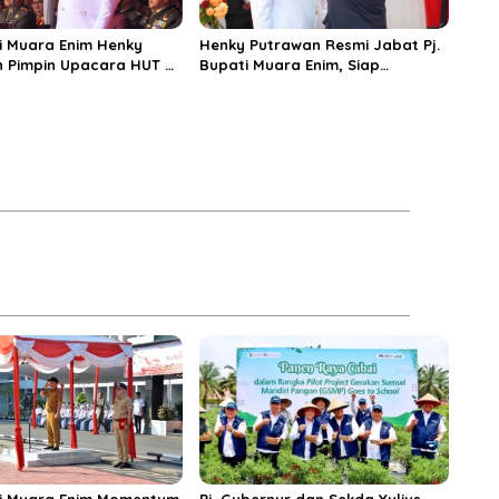
ti Muara Enim Henky
Henky Putrawan Resmi Jabat Pj.
 Pimpin Upacara HUT RI
Bupati Muara Enim, Siap
Kendalikan Inflasi dan Sukseskan
Pilkada Serentak Tahun 2024
ti Muara Enim Momentum
Pj. Gubernur dan Sekda Yulius