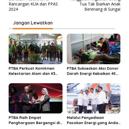
v
Rancangan KUA dan PPAS
Tua Tak Biarkan Anak
i
2024
Berenang di Sungai
g
Jangan Lewatkan
a
s
i
p
o
s
PTBA Perkuat Komitmen
PTBA Sukseskan Aksi Donor
Kelestarian Alam dan K3
Darah Energi Kebaikan 45
Rayakan Hari Jadi ke-45
Tahun
PTBA Raih Empat
Melalui Penyediaan
Penghargaan Bergengsi di
Pasokan Energi yang Andal
Public Relations Indonesia
dan Berkelanjutan, PTBA