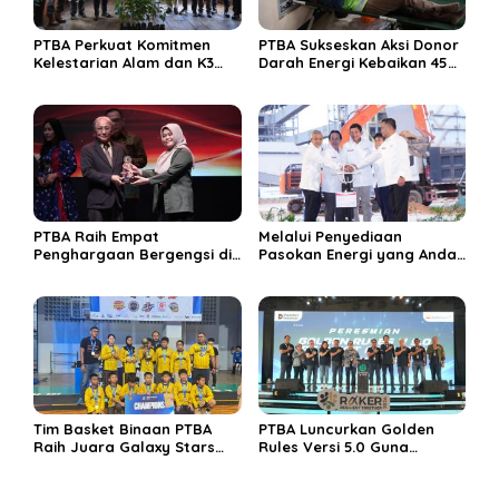
PTBA Perkuat Komitmen
PTBA Sukseskan Aksi Donor
Kelestarian Alam dan K3
Darah Energi Kebaikan 45
Rayakan Hari Jadi ke-45
Tahun
PTBA Raih Empat
Melalui Penyediaan
Penghargaan Bergengsi di
Pasokan Energi yang Andal
Public Relations Indonesia
dan Berkelanjutan, PTBA
Awards 2026 Berkat
Perkuat Ekosistem Hilirisasi
Bangun Komunikasi
Bauksit
Kredibel dan Bernilai
Tim Basket Binaan PTBA
PTBA Luncurkan Golden
Raih Juara Galaxy Stars
Rules Versi 5.0 Guna
Rising Cup 2025
Perkuat Budaya
Keselamatan Kerja