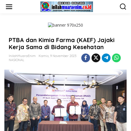
L
e
w
a
t
i
k
PTBA dan Kimia Farma (KAEF) Jajaki
e
k
Kerja Sama di Bidang Kesehatan
o
n
InilahMuaraEnim
Kamis, 9 November 2023
t
NASIONAL
e
n