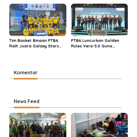
Awards 2026 Berkat
Perkuat Ekosistem Hilirisasi
Bangun Komunikasi
Bauksit
Kredibel dan Bernilai
Tim Basket Binaan PTBA
PTBA Luncurkan Golden
Raih Juara Galaxy Stars
Rules Versi 5.0 Guna
Rising Cup 2025
Perkuat Budaya
Keselamatan Kerja
Komentar
News Feed