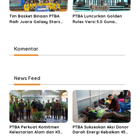
Tim Basket Binaan PTBA
PTBA Luncurkan Golden
Raih Juara Galaxy Stars
Rules Versi 5.0 Guna
Rising Cup 2025
Perkuat Budaya
Keselamatan Kerja
Komentar
News Feed
PTBA Perkuat Komitmen
PTBA Sukseskan Aksi Donor
Kelestarian Alam dan K3
Darah Energi Kebaikan 45
Rayakan Hari Jadi ke-45
Tahun