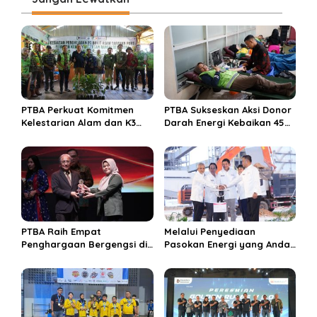
a
s
i
p
o
s
PTBA Perkuat Komitmen
PTBA Sukseskan Aksi Donor
Kelestarian Alam dan K3
Darah Energi Kebaikan 45
Rayakan Hari Jadi ke-45
Tahun
PTBA Raih Empat
Melalui Penyediaan
Penghargaan Bergengsi di
Pasokan Energi yang Andal
Public Relations Indonesia
dan Berkelanjutan, PTBA
Awards 2026 Berkat
Perkuat Ekosistem Hilirisasi
Bangun Komunikasi
Bauksit
Kredibel dan Bernilai