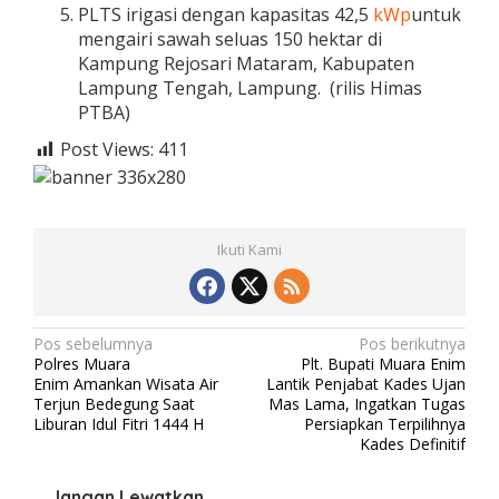
PLTS irigasi dengan kapasitas 42,5
kWp
untuk
mengairi sawah seluas 150 hektar di
Kampung Rejosari Mataram, Kabupaten
Lampung Tengah, Lampung. (rilis Himas
PTBA)
Post Views:
411
Ikuti Kami
N
Pos sebelumnya
Pos berikutnya
Polres Muara
Plt. Bupati Muara Enim
a
Enim Amankan Wisata Air
Lantik Penjabat Kades Ujan
v
Terjun Bedegung Saat
Mas Lama, Ingatkan Tugas
Liburan Idul Fitri 1444 H
Persiapkan Terpilihnya
i
Kades Definitif
g
Jangan Lewatkan