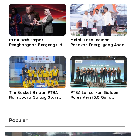
PTBA Raih Empat
Melalui Penyediaan
Penghargaan Bergengsi di
Pasokan Energi yang Andal
Public Relations Indonesia
dan Berkelanjutan, PTBA
Awards 2026 Berkat
Perkuat Ekosistem Hilirisasi
Bangun Komunikasi
Bauksit
Kredibel dan Bernilai
Tim Basket Binaan PTBA
PTBA Luncurkan Golden
Raih Juara Galaxy Stars
Rules Versi 5.0 Guna
Rising Cup 2025
Perkuat Budaya
Keselamatan Kerja
Populer