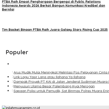
PTBA Raih Empat Penghargaan Bergengsi di Public Relations
Indonesia Awards 2026 Berkat Bangun Komunikasi Kredibel dan
Bernilai
Tim Basket Binaan PTBA Raih Juara Galaxy Stars Rising Cup 2025
Populer
1
Arus Mudik Mulai Meningkat Melintasi Pos Pelayanan Cinta
2
Lirik Lagu Yasir Lana atau Ilahana Ya Ilahana
3
Dampak Proyek PT KAI di Jalan Jenderal Sudirman Muar
4
Menyusuri Ulama Besar Palembang Kyai Merogan
5
Sapaan Polisi untuk Pemudik, Sat Binmas Polres Muara Eni