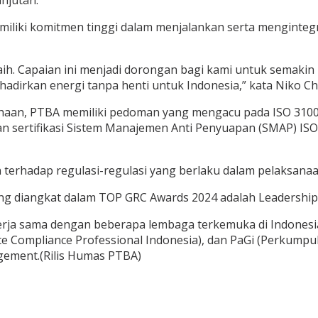
iliki komitmen tinggi dalam menjalankan serta mengintegr
aih. Capaian ini menjadi dorongan bagi kami untuk semak
adirkan energi tanpa henti untuk Indonesia,” kata Niko Ch
aan, PTBA memiliki pedoman yang mengacu pada ISO 31000
 sertifikasi Sistem Manajemen Anti Penyuapan (SMAP) ISO
erhadap regulasi-regulasi yang berlaku dalam pelaksanaa
ng diangkat dalam TOP GRC Awards 2024 adalah Leadership 
erja sama dengan beberapa lembaga terkemuka di Indonesia,
ute Compliance Professional Indonesia), dan PaGi (Perkumpu
ement.(Rilis Humas PTBA)