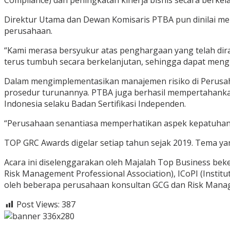
Direktur Utama dan Dewan Komisaris PTBA pun dinilai mem
perusahaan.
“Kami merasa bersyukur atas penghargaan yang telah dir
terus tumbuh secara berkelanjutan, sehingga dapat mengh
Dalam mengimplementasikan manajemen risiko di Perusah
prosedur turunannya. PTBA juga berhasil mempertahankan
Indonesia selaku Badan Sertifikasi Independen.
“Perusahaan senantiasa memperhatikan aspek kepatuhan t
TOP GRC Awards digelar setiap tahun sejak 2019. Tema ya
Acara ini diselenggarakan oleh Majalah Top Business bek
Risk Management Professional Association), ICoPI (Instit
oleh beberapa perusahaan konsultan GCG dan Risk Manag
Post Views:
387