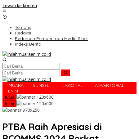
Lewati ke konten
Tentang
Redaksi
Pedoman Pemberitaan Media Siber
Indeks Berita
MUARA
SUMSEL
NASIONAL
ADVERTORIAL
R
ENIM
tutup
tutup
PTBA Raih Apresiasi di
BCOMMS 2024 Berkat