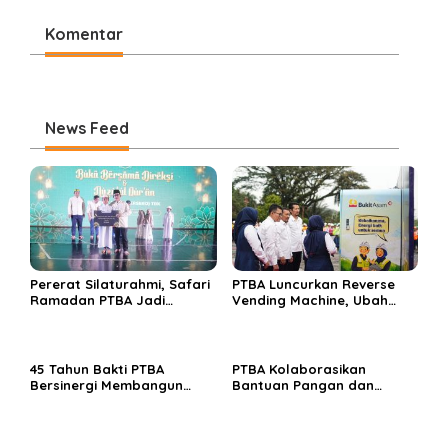
Prioritas
Komentar
News Feed
Pererat Silaturahmi, Safari
PTBA Luncurkan Reverse
Ramadan PTBA Jadi
Vending Machine, Ubah
Jembatan Kebaikan
Sampah Botol Plastik Jadi
Rupiah
45 Tahun Bakti PTBA
PTBA Kolaborasikan
Bersinergi Membangun
Bantuan Pangan dan
Bangsa
Edukasi Gizi Pola Makan
Sehat Guna Sambut HUT
ke-45