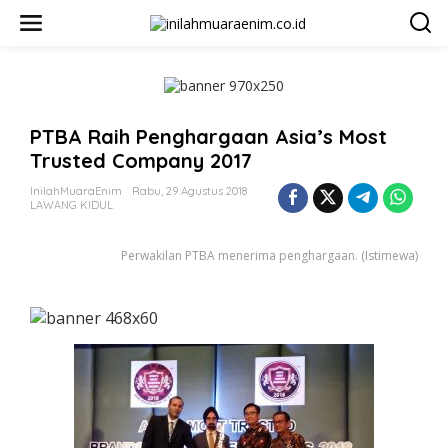
L
e
w
a
t
i
k
PTBA Raih Penghargaan Asia’s Most
e
k
Trusted Company 2017
o
n
InilahMuaraEnim
Rabu, 29 Agustus 2018
t
LAWANG KIDUL
e
n
Perwakilan PTBA menerima penghargaan. (Istimewa)