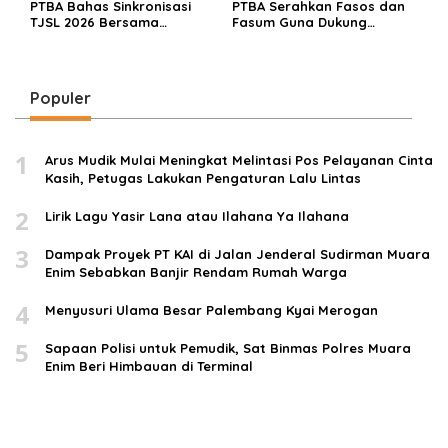
PTBA Bahas Sinkronisasi
PTBA Serahkan Fasos dan
TJSL 2026 Bersama
Fasum Guna Dukung
Pemangku Kepentingan,
Permukiman Layak dan
Fokus Empat Bidang
Tertata
Prioritas
Populer
1
Arus Mudik Mulai Meningkat Melintasi Pos Pelayanan Cinta
Kasih, Petugas Lakukan Pengaturan Lalu Lintas
2
Lirik Lagu Yasir Lana atau Ilahana Ya Ilahana
3
Dampak Proyek PT KAI di Jalan Jenderal Sudirman Muara
Enim Sebabkan Banjir Rendam Rumah Warga
4
Menyusuri Ulama Besar Palembang Kyai Merogan
5
Sapaan Polisi untuk Pemudik, Sat Binmas Polres Muara
Enim Beri Himbauan di Terminal