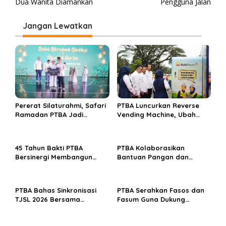
a
Dua Wanita Diamankan
Pengguna Jalan
v
i
Jangan Lewatkan
g
a
s
i
p
Pererat Silaturahmi, Safari
PTBA Luncurkan Reverse
o
Ramadan PTBA Jadi
Vending Machine, Ubah
s
Jembatan Kebaikan
Sampah Botol Plastik Jadi
Rupiah
45 Tahun Bakti PTBA
PTBA Kolaborasikan
Bersinergi Membangun
Bantuan Pangan dan
Bangsa
Edukasi Gizi Pola Makan
Sehat Guna Sambut HUT
ke-45
PTBA Bahas Sinkronisasi
PTBA Serahkan Fasos dan
TJSL 2026 Bersama
Fasum Guna Dukung
Pemangku Kepentingan,
Permukiman Layak dan
Fokus Empat Bidang
Tertata