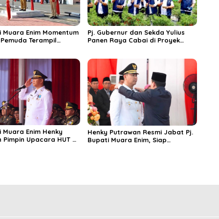
ti Muara Enim Momentum
Pj. Gubernur dan Sekda Yulius
 Pemuda Terampil
Panen Raya Cabai di Proyek
i Dan Berperan dalam
Percontohan SMK Negeri 1
un Bangsa.
Gelumbang Guna Perkuat
Gerakan Sumsel Mandiri Pangan
ti Muara Enim Henky
Henky Putrawan Resmi Jabat Pj.
 Pimpin Upacara HUT RI
Bupati Muara Enim, Siap
Kendalikan Inflasi dan Sukseskan
Pilkada Serentak Tahun 2024