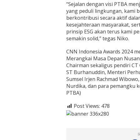
“Sejalan dengan visi PTBA menj
yang peduli lingkungan, kami 
berkontribusi secara aktif d
kesejahteraan masyarakat, ser
prinsip ESG akan terus kami p
semakin solid,” tegas Niko.
CNN Indonesia Awards 2024 me
Merangkai Masa Depan Nusantara
Chairman sekaligus pendiri CT
ST Burhanuddin, Menteri Perh
Sumsel Irjen Rachmad Wibowo,
Nurdika, dan para pemangku ke
PTBA)
Post Views:
478
I