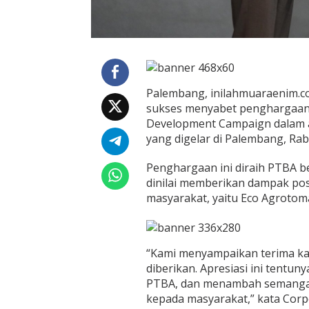
u
n
i
t
y
D
e
Palembang, inilahmuaraenim.co
v
sukses menyabet penghargaan
e
Development Campaign dalam 
l
o
yang digelar di Palembang, Rab
p
m
Penghargaan ini diraih PTBA b
e
dinilai memberikan dampak po
n
masyarakat, yaitu Eco Agrotom
t
C
a
m
p
“Kami menyampaikan terima ka
a
diberikan. Apresiasi ini tent
i
PTBA, dan menambah semangat 
g
n
kepada masyarakat,” kata Corp