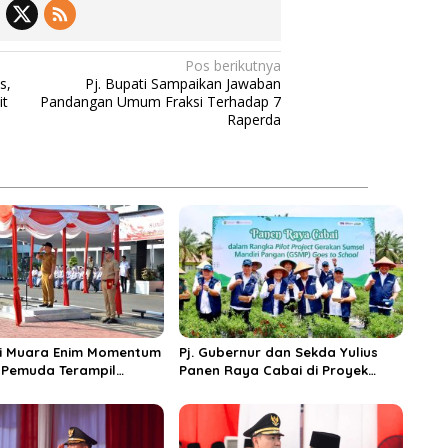
Pos berikutnya
s,
Pj. Bupati Sampaikan Jawaban
it
Pandangan Umum Fraksi Terhadap 7
Raperda
ti Muara Enim Momentum
Pj. Gubernur dan Sekda Yulius
 Pemuda Terampil
Panen Raya Cabai di Proyek
i Dan Berperan dalam
Percontohan SMK Negeri 1
un Bangsa.
Gelumbang Guna Perkuat
Gerakan Sumsel Mandiri Pangan