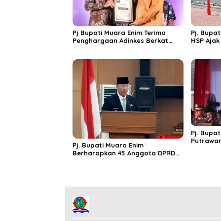
Pj Bupati Muara Enim Terima
Pj. Bupa
Penghargaan Adinkes Berkat
HSP Ajak
Pelopori Desa Bebas Asap Rokok
Teknolog
di Muara Enim
Membang
Pj. Bupa
Putrawan
Pj. Bupati Muara Enim
Ke-79
Berharapkan 45 Anggota DPRD
Yang Dilantik Tetap Sinergitas
dan Jaga Amanah Rakyat