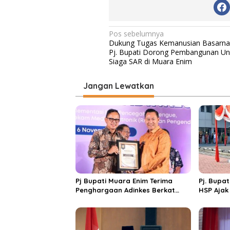
N
Pos sebelumnya
Dukung Tugas Kemanusian Basarna
a
Pj. Bupati Dorong Pembangunan Un
v
Siaga SAR di Muara Enim
i
Jangan Lewatkan
g
a
s
i
p
o
s
Pj Bupati Muara Enim Terima
Pj. Bupa
Penghargaan Adinkes Berkat
HSP Ajak
Pelopori Desa Bebas Asap Rokok
Teknolog
di Muara Enim
Membang