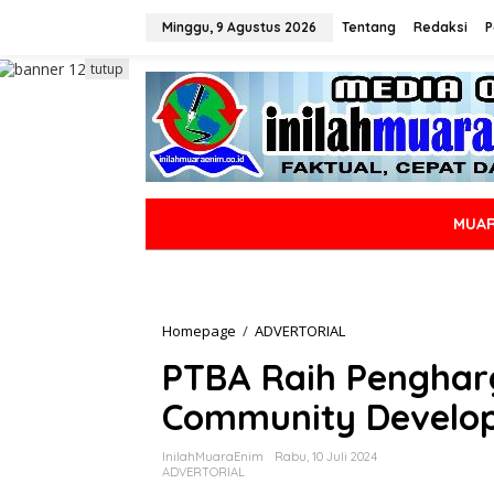
L
e
Minggu, 9 Agustus 2026
Tentang
Redaksi
P
w
a
tutup
t
i
k
e
k
o
n
MUAR
t
e
n
Homepage
/
ADVERTORIAL
P
T
PTBA Raih Penghar
B
A
Community Develo
R
a
i
InilahMuaraEnim
Rabu, 10 Juli 2024
h
ADVERTORIAL
P