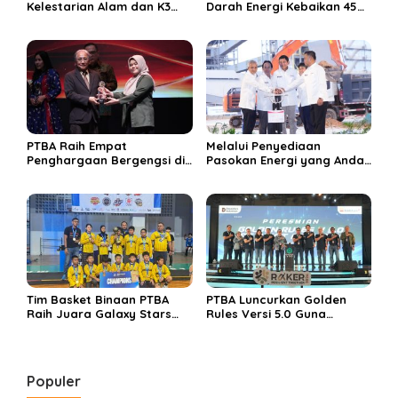
Kelestarian Alam dan K3
Darah Energi Kebaikan 45
Rayakan Hari Jadi ke-45
Tahun
PTBA Raih Empat
Melalui Penyediaan
Penghargaan Bergengsi di
Pasokan Energi yang Andal
Public Relations Indonesia
dan Berkelanjutan, PTBA
Awards 2026 Berkat
Perkuat Ekosistem Hilirisasi
Bangun Komunikasi
Bauksit
Kredibel dan Bernilai
Tim Basket Binaan PTBA
PTBA Luncurkan Golden
Raih Juara Galaxy Stars
Rules Versi 5.0 Guna
Rising Cup 2025
Perkuat Budaya
Keselamatan Kerja
Populer