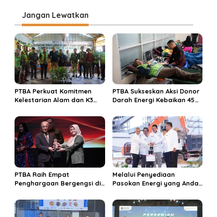
g
Jangan Lewatkan
a
s
i
p
o
s
PTBA Perkuat Komitmen
PTBA Sukseskan Aksi Donor
Kelestarian Alam dan K3
Darah Energi Kebaikan 45
Rayakan Hari Jadi ke-45
Tahun
PTBA Raih Empat
Melalui Penyediaan
Penghargaan Bergengsi di
Pasokan Energi yang Andal
Public Relations Indonesia
dan Berkelanjutan, PTBA
Awards 2026 Berkat
Perkuat Ekosistem Hilirisasi
Bangun Komunikasi
Bauksit