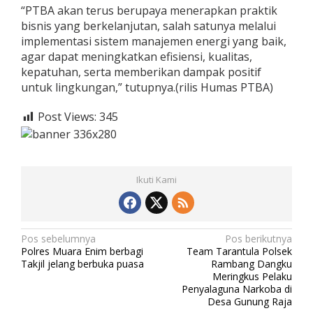
“PTBA akan terus berupaya menerapkan praktik
bisnis yang berkelanjutan, salah satunya melalui
implementasi sistem manajemen energi yang baik,
agar dapat meningkatkan efisiensi, kualitas,
kepatuhan, serta memberikan dampak positif
untuk lingkungan,” tutupnya.(rilis Humas PTBA)
Post Views:
345
Ikuti Kami
N
Pos sebelumnya
Pos berikutnya
Polres Muara Enim berbagi
Team Tarantula Polsek
a
Takjil jelang berbuka puasa
Rambang Dangku
v
Meringkus Pelaku
Penyalaguna Narkoba di
i
Desa Gunung Raja