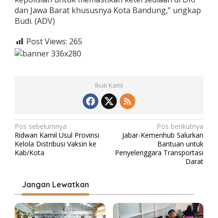
dan Jawa Barat khususnya Kota Bandung,” ungkap
Budi. (ADV)
Post Views:
265
Ikuti Kami
N
Pos sebelumnya
Pos berikutnya
Ridwan Kamil Usul Provinsi
Jabar-Kemenhub Salurkan
a
Kelola Distribusi Vaksin ke
Bantuan untuk
v
Kab/Kota
Penyelenggara Transportasi
Darat
i
g
Jangan Lewatkan
a
s