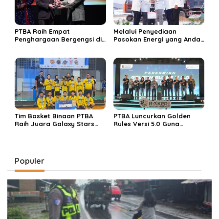
PTBA Raih Empat
Melalui Penyediaan
Penghargaan Bergengsi di
Pasokan Energi yang Andal
Public Relations Indonesia
dan Berkelanjutan, PTBA
Awards 2026 Berkat
Perkuat Ekosistem Hilirisasi
Bangun Komunikasi
Bauksit
Kredibel dan Bernilai
Tim Basket Binaan PTBA
PTBA Luncurkan Golden
Raih Juara Galaxy Stars
Rules Versi 5.0 Guna
Rising Cup 2025
Perkuat Budaya
Keselamatan Kerja
Populer