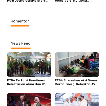
Raih Juara Galaxy Stars
Rules Versi 5.0 Guna
Rising Cup 2025
Perkuat Budaya
Keselamatan Kerja
Komentar
News Feed
PTBA Perkuat Komitmen
PTBA Sukseskan Aksi Donor
Kelestarian Alam dan K3
Darah Energi Kebaikan 45
Rayakan Hari Jadi ke-45
Tahun