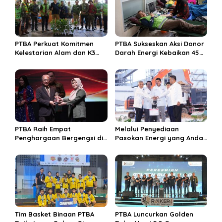
i
p
o
s
PTBA Perkuat Komitmen
PTBA Sukseskan Aksi Donor
Kelestarian Alam dan K3
Darah Energi Kebaikan 45
Rayakan Hari Jadi ke-45
Tahun
PTBA Raih Empat
Melalui Penyediaan
Penghargaan Bergengsi di
Pasokan Energi yang Andal
Public Relations Indonesia
dan Berkelanjutan, PTBA
Awards 2026 Berkat
Perkuat Ekosistem Hilirisasi
Bangun Komunikasi
Bauksit
Kredibel dan Bernilai
Tim Basket Binaan PTBA
PTBA Luncurkan Golden