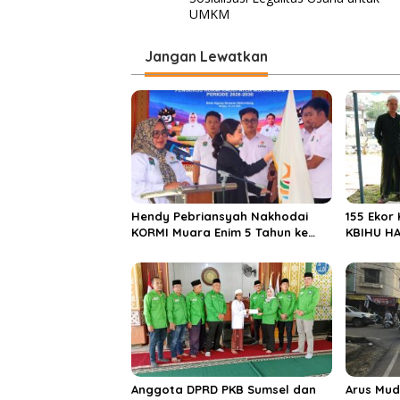
v
UMKM
i
Jangan Lewatkan
g
a
s
i
p
o
s
Hendy Pebriansyah Nakhodai
155 Ekor
KORMI Muara Enim 5 Tahun ke
KBIHU HA
Depan
Ponpes M
Enim
Anggota DPRD PKB Sumsel dan
Arus Mud