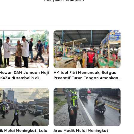
 Hewan DAM Jamaah Haji
H-1 Idul Fitri Memuncak, Satgas
KAZA di sembelih di
Preemtif Turun Tangan Amankan
iftahul Huda Muara
Pusat Perbelanjaan Muara Enim
ik Mulai Meningkat, Lalu
Arus Mudik Mulai Meningkat