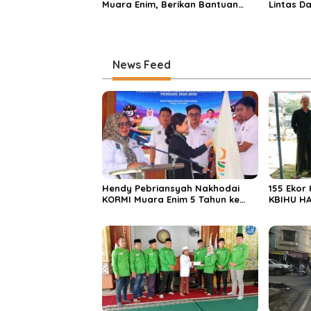
Muara Enim, Berikan Bantuan
Lintas D
dan Berbagi Takjil di Ponpes
Didomina
Miftahul Huda
News Feed
Hendy Pebriansyah Nakhodai
155 Ekor
KORMI Muara Enim 5 Tahun ke
KBIHU HA
Depan
Ponpes M
Enim