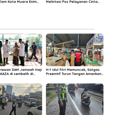
alam Kota Muara Enim
Melintasi Pos Pelayanan Cinta
si Kendaraan Pribadi
Kasih, Petugas Lakukan
Pengaturan Lalu Lintas
 Hewan DAM Jamaah Haji
H-1 Idul Fitri Memuncak, Satgas
KAZA di sembelih di
Preemtif Turun Tangan Amankan
iftahul Huda Muara
Pusat Perbelanjaan Muara Enim