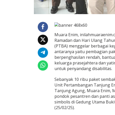
B
e
r
b
a
g
a
Muara Enim, inilahmuaraenim.
i
Ramadan dan Hari Ulang Tahun
K
(PTBA) menggelar berbagai keg
e
g
antaranya yaitu pembagian pa
i
berpenghasilan rendah, bantua
a
keluarga prasejahtera dan yati
t
untuk penyandang disabilitas.
a
n
S
Sebanyak 10 ribu paket sembak
o
Unit Pertambangan Tanjung En
s
Tanjung Agung, Muara Enim, Me
i
pondok pesantren dan panti as
a
l
simbolis di Gedung Utama Buki
(25/02/25).