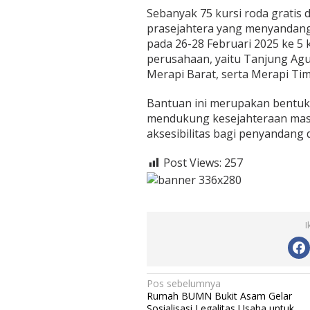
Sebanyak 75 kursi roda gratis
prasejahtera yang menyandang d
pada 26-28 Februari 2025 ke 5 
perusahaan, yaitu Tanjung Agu
Merapi Barat, serta Merapi Tim
Bantuan ini merupakan bentu
mendukung kesejahteraan mas
aksesibilitas bagi penyandang 
Post Views:
257
I
N
Pos sebelumnya
Rumah BUMN Bukit Asam Gelar
a
Sosialisasi Legalitas Usaha untuk