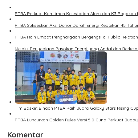
PTBA Perkuat Komitmen Kelestarian Alam dan K3 Rayakan H
PTBA Sukseskan Aksi Donor Darah Energi Kebaikan 45 Tahu
PTBA Raih Empat Penghargaan Bergengsi di Public Relation
Melalui Penyediaan Pasokan Energi yang Andal dan Berkelanj
Tim Basket Binaan PTBA Raih Juara Galaxy Stars Rising Cu
PTBA Luncurkan Golden Rules Versi 5.0 Guna Perkuat Buda
Komentar