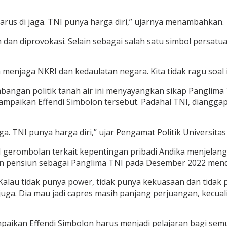
arus di jaga. TNI punya harga diri,” ujarnya menambahkan.
 dan diprovokasi. Selain sebagai salah satu simbol persat
enjaga NKRI dan kedaulatan negara. Kita tidak ragu soal itu
ngan politik tanah air ini menyayangkan sikap Panglima T
mpaikan Effendi Simbolon tersebut. Padahal TNI, dianggap
aga. TNI punya harga diri,” ujar Pengamat Politik Universit
gerombolan terkait kepentingan pribadi Andika menjelang 2
akan pensiun sebagai Panglima TNI pada Desember 2022 men
lau tidak punya power, tidak punya kekuasaan dan tidak pu
juga. Dia mau jadi capres masih panjang perjuangan, kecual
aikan Effendi Simbolon harus menjadi pelajaran bagi semua 