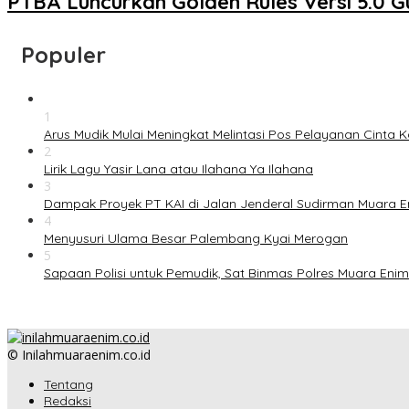
PTBA Luncurkan Golden Rules Versi 5.0 
Populer
1
Arus Mudik Mulai Meningkat Melintasi Pos Pelayanan Cinta K
2
Lirik Lagu Yasir Lana atau Ilahana Ya Ilahana
3
Dampak Proyek PT KAI di Jalan Jenderal Sudirman Muara
4
Menyusuri Ulama Besar Palembang Kyai Merogan
5
Sapaan Polisi untuk Pemudik, Sat Binmas Polres Muara Enim
© Inilahmuaraenim.co.id
Tentang
Redaksi