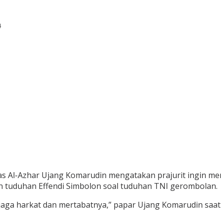
4
tas Al-Azhar Ujang Komarudin mengatakan prajurit ingin me
on tuduhan Effendi Simbolon soal tuduhan TNI gerombolan.
njaga harkat dan mertabatnya,” papar Ujang Komarudin saat