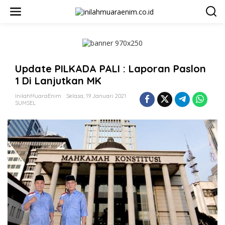
L
e
w
a
t
i
k
Update PILKADA PALI : Laporan Paslon
e
k
1 Di Lanjutkan MK
o
n
InilahMuaraEnim
Selasa, 19 Januari 2021
t
SUMSEL
e
n