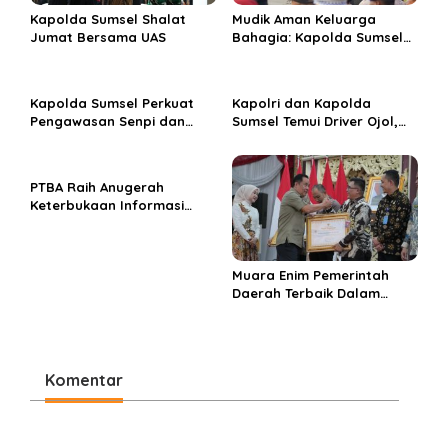
s
Kapolda Sumsel Shalat
Mudik Aman Keluarga
Jumat Bersama UAS
Bahagia: Kapolda Sumsel
Kukuhkan Operasi Ketupat
Musi 2026
Kapolda Sumsel Perkuat
Kapolri dan Kapolda
Pengawasan Senpi dan
Sumsel Temui Driver Ojol,
Dukung Olahraga
Perkuat Pendekatan
Menembak Nasional
Humanis Polri
PTBA Raih Anugerah
Keterbukaan Informasi
Publik 2025 Berkat
Komitmen Transparansi
Berbuah Prestasi
Muara Enim Pemerintah
Daerah Terbaik Dalam
Keterbukaan Informasi
Publik di Sumsel
Komentar