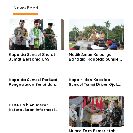
News Feed
Kapolda Sumsel Shalat
Mudik Aman Keluarga
Jumat Bersama UAS
Bahagia: Kapolda Sumsel
Kukuhkan Operasi Ketupat
Musi 2026
Kapolda Sumsel Perkuat
Kapolri dan Kapolda
Pengawasan Senpi dan
Sumsel Temui Driver Ojol,
Dukung Olahraga
Perkuat Pendekatan
Menembak Nasional
Humanis Polri
PTBA Raih Anugerah
Keterbukaan Informasi
Publik 2025 Berkat
Komitmen Transparansi
Berbuah Prestasi
Muara Enim Pemerintah