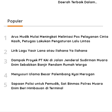
Daerah Terbaik Dalam
Keterbukaan Informasi
Publik di Sumsel
Populer
1
Arus Mudik Mulai Meningkat Melintasi Pos Pelayanan Cinta
Kasih, Petugas Lakukan Pengaturan Lalu Lintas
2
Lirik Lagu Yasir Lana atau Ilahana Ya Ilahana
3
Dampak Proyek PT KAI di Jalan Jenderal Sudirman Muara
Enim Sebabkan Banjir Rendam Rumah Warga
4
Menyusuri Ulama Besar Palembang Kyai Merogan
5
Sapaan Polisi untuk Pemudik, Sat Binmas Polres Muara
Enim Beri Himbauan di Terminal