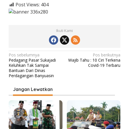
Post Views:
404
Ikuti Kami
N
Pos sebelumnya
Pos berikutnya
Pedagang Pasar Sukajadi
Wajib Tahu : 10 Ciri Terkena
a
Keluhkan Tak Sampai
Covid-19 Terbaru
v
Bantuan Dari Dinas
Perdagangan Banyuasin
i
g
Jangan Lewatkan
a
s
i
p
o