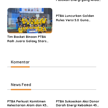
dan Berkelanjutan, PTBA
Perkuat Ekosistem Hilirisasi
Bauksit
PTBA Luncurkan Golden
Rules Versi 5.0 Guna
Perkuat Budaya
Keselamatan Kerja
Tim Basket Binaan PTBA
Raih Juara Galaxy Stars
Rising Cup 2025
Komentar
News Feed
PTBA Perkuat Komitmen
PTBA Sukseskan Aksi Donor
Kelestarian Alam dan K3
Darah Energi Kebaikan 45