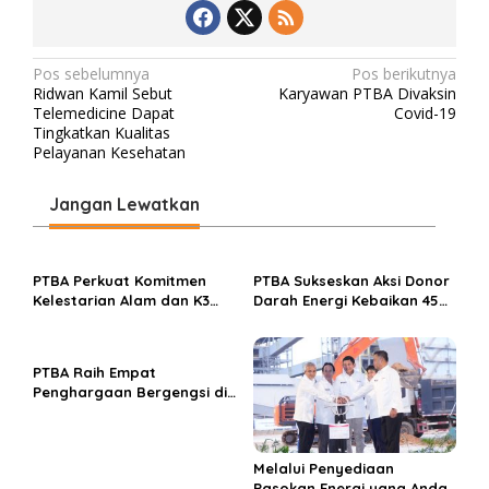
N
Pos sebelumnya
Pos berikutnya
Ridwan Kamil Sebut
Karyawan PTBA Divaksin
a
Telemedicine Dapat
Covid-19
v
Tingkatkan Kualitas
Pelayanan Kesehatan
i
g
Jangan Lewatkan
a
s
PTBA Perkuat Komitmen
PTBA Sukseskan Aksi Donor
i
Kelestarian Alam dan K3
Darah Energi Kebaikan 45
p
Rayakan Hari Jadi ke-45
Tahun
o
PTBA Raih Empat
s
Penghargaan Bergengsi di
Public Relations Indonesia
Awards 2026 Berkat
Bangun Komunikasi
Melalui Penyediaan
Kredibel dan Bernilai
Pasokan Energi yang Andal