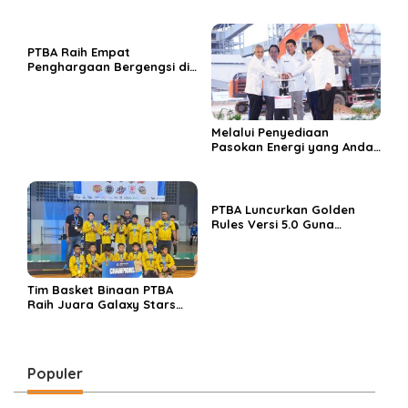
Rayakan Hari Jadi ke-45
Tahun
PTBA Raih Empat
Penghargaan Bergengsi di
Public Relations Indonesia
Awards 2026 Berkat
Bangun Komunikasi
Kredibel dan Bernilai
Melalui Penyediaan
Pasokan Energi yang Andal
dan Berkelanjutan, PTBA
Perkuat Ekosistem Hilirisasi
Bauksit
PTBA Luncurkan Golden
Rules Versi 5.0 Guna
Perkuat Budaya
Keselamatan Kerja
Tim Basket Binaan PTBA
Raih Juara Galaxy Stars
Rising Cup 2025
Populer