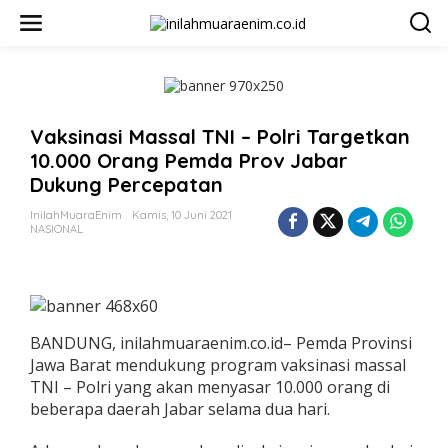
L
e
w
a
t
i
k
Vaksinasi Massal TNI – Polri Targetkan
e
k
10.000 Orang Pemda Prov Jabar
o
Dukung Percepatan
n
t
InilahMuaraEnim
Kamis, 10 Juni 2021
e
NASIONAL
n
BANDUNG, inilahmuaraenim.co.id– Pemda Provinsi
Jawa Barat mendukung program vaksinasi massal
TNI – Polri yang akan menyasar 10.000 orang di
beberapa daerah Jabar selama dua hari.