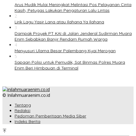
Arus Mudik Mulai Meningkat Melintasi Pos Pelayanan Cinta
Kasih, Petugas Lakukan Pengaturan Lalu Lintas
2
Lirik Lagu Yasir Lana atau Ilahana Ya Ilahana
3
Dampak Proyek PT KAI di Jalan Jenderal Sudirman Muara
Enim Sebabkan Banjir Rendam Rumah Warga
4
Menyusuri Ulama Besar Palembang Kyai Merogan
5
Sapaan Polisi untuk Pemudik, Sat Binmas Polres Muara
Enim Beri Himbauan di Terminal
© Inilahmuaraenim.co.id
Tentang
Redaksi
Pedoman Pemberitaan Media Siber
Indeks Berita