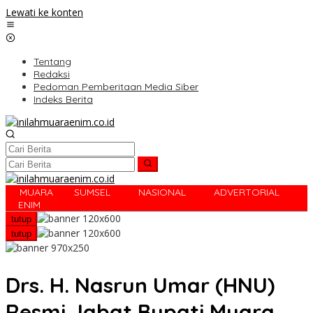
Lewati ke konten
Tentang
Redaksi
Pedoman Pemberitaan Media Siber
Indeks Berita
MUARA
SUMSEL
NASIONAL
ADVERTORIAL
R
ENIM
tutup
tutup
Drs. H. Nasrun Umar (HNU)
Resmi Jabat Bupati Muara