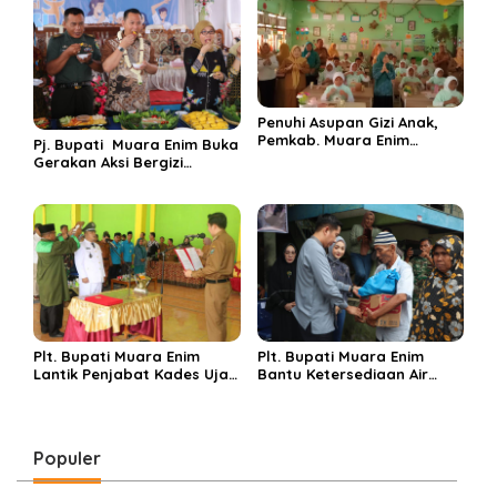
Pembangunan Flyover
Penuhi Asupan Gizi Anak,
Pemkab. Muara Enim
Pj. Bupati Muara Enim Buka
Luncurkan GENIUS 2024 di
Gerakan Aksi Bergizi
Tiga Sekolah Dasar
Dengan Makan Buah dan
Sayur Bersama Pelajar
Plt. Bupati Muara Enim
Plt. Bupati Muara Enim
Lantik Penjabat Kades Ujan
Bantu Ketersediaan Air
Mas Lama, Ingatkan Tugas
Bersih bagi Korban Banjir
Persiapkan Terpilihnya
Ujanmas
Kades Definitif
Populer