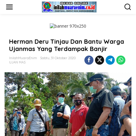
L
e
w
a
t
i
k
Herman Deru Tinjau Dan Bantu Warga
e
k
Ujanmas Yang Terdampak Banjir
o
n
InilahMuaraEnim
Sabtu, 31 Oktober 2020
t
UJAN MAS
e
n