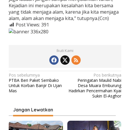
Kejadian ini merupakan kesalahan kita bersama
yang tidak menjaga alam, karena jika kita menjaga
alam, alam akan menjaga kita,” tutupnya.(Ccn)
Post Views:
391
Ikuti Kami
N
Pos sebelumnya
Pos berikutnya
PTBA Beri Paket Sembako
Peringatan Maulid Nabi
a
Untuk Korban Banjir Di Ujan
Desa Muara Emburung
v
Mas
Hadirkan Pencermahan Kyai
Sukin El-Asghor
i
g
Jangan Lewatkan
a
s