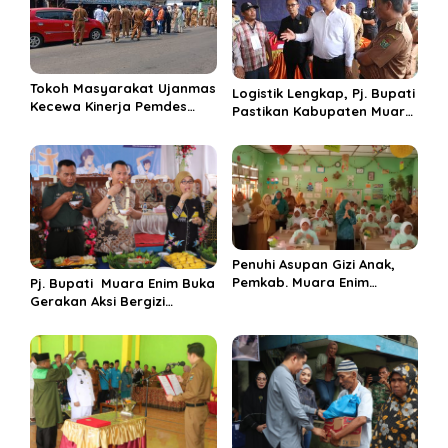
i
p
o
s
Tokoh Masyarakat Ujanmas
Logistik Lengkap, Pj. Bupati
Kecewa Kinerja Pemdes
Pastikan Kabupaten Muara
Ujanmas Baru Tak
Enim Siap Gelar Pilkada
Dampingi Warganya Di
Serentak
Lokasi Rencana
Pembangunan Flyover
Penuhi Asupan Gizi Anak,
Pemkab. Muara Enim
Pj. Bupati Muara Enim Buka
Luncurkan GENIUS 2024 di
Gerakan Aksi Bergizi
Tiga Sekolah Dasar
Dengan Makan Buah dan
Sayur Bersama Pelajar