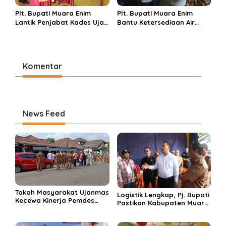
Plt. Bupati Muara Enim
Plt. Bupati Muara Enim
Lantik Penjabat Kades Ujan
Bantu Ketersediaan Air
Mas Lama, Ingatkan Tugas
Bersih bagi Korban Banjir
Persiapkan Terpilihnya
Ujanmas
Kades Definitif
Komentar
News Feed
Tokoh Masyarakat Ujanmas
Logistik Lengkap, Pj. Bupati
Kecewa Kinerja Pemdes
Pastikan Kabupaten Muara
Ujanmas Baru Tak
Enim Siap Gelar Pilkada
Dampingi Warganya Di
Serentak
Lokasi Rencana