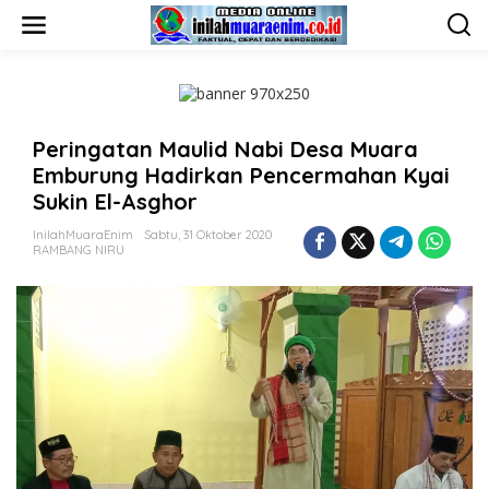
L
e
w
a
t
i
k
Peringatan Maulid Nabi Desa Muara
e
k
Emburung Hadirkan Pencermahan Kyai
o
Sukin El-Asghor
n
t
InilahMuaraEnim
Sabtu, 31 Oktober 2020
e
RAMBANG NIRU
n