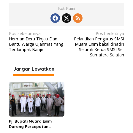
Ikuti Kami
N
Pos sebelumnya
Pos berikutnya
Herman Deru Tinjau Dan
Pelantikan Pengurus SMSI
a
Bantu Warga Ujanmas Yang
Muara Enim bakal dihadiri
v
Terdampak Banjir
Seluruh Ketua SMSI Se-
Sumatera Selatan
i
g
Jangan Lewatkan
a
s
i
p
o
s
Pj. Bupati Muara Enim
Dorong Percepatan
Operasional PLTU Sumsel 1