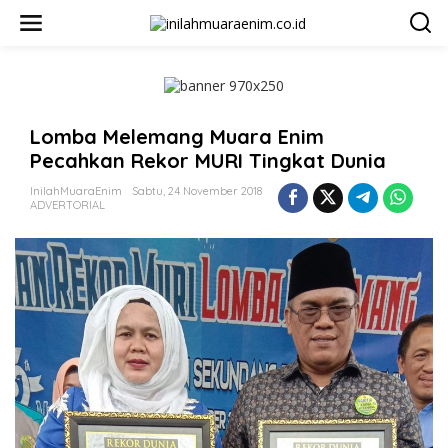
L
e
w
a
t
i
k
Lomba Melemang Muara Enim
e
k
Pecahkan Rekor MURI Tingkat Dunia
o
n
InilahMuaraEnim
Sabtu, 24 November 2018
t
ADVERTORIAL
e
n