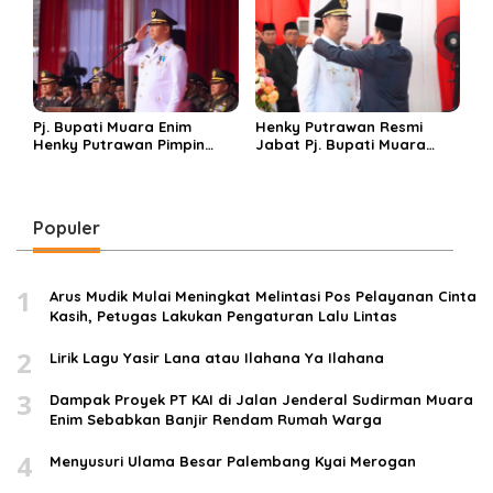
Mandiri Pangan
Pj. Bupati Muara Enim
Henky Putrawan Resmi
Henky Putrawan Pimpin
Jabat Pj. Bupati Muara
Upacara HUT RI Ke-79
Enim, Siap Kendalikan
Inflasi dan Sukseskan
Pilkada Serentak Tahun
2024
Populer
1
Arus Mudik Mulai Meningkat Melintasi Pos Pelayanan Cinta
Kasih, Petugas Lakukan Pengaturan Lalu Lintas
2
Lirik Lagu Yasir Lana atau Ilahana Ya Ilahana
3
Dampak Proyek PT KAI di Jalan Jenderal Sudirman Muara
Enim Sebabkan Banjir Rendam Rumah Warga
4
Menyusuri Ulama Besar Palembang Kyai Merogan