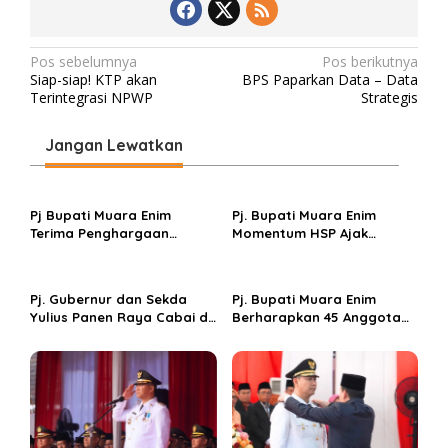
N
Pos sebelumnya
Pos berikutnya
Siap-siap! KTP akan
BPS Paparkan Data – Data
a
Terintegrasi NPWP
Strategis
v
i
Jangan Lewatkan
g
a
Pj Bupati Muara Enim
Pj. Bupati Muara Enim
s
Terima Penghargaan
Momentum HSP Ajak
Adinkes Berkat Pelopori
Pemuda Terampil Teknologi
i
Desa Bebas Asap Rokok di
Dan Berperan dalam
p
Muara Enim
Membangun Bangsa.
Pj. Gubernur dan Sekda
Pj. Bupati Muara Enim
o
Yulius Panen Raya Cabai di
Berharapkan 45 Anggota
Proyek Percontohan SMK
DPRD Yang Dilantik Tetap
s
Negeri 1 Gelumbang Guna
Sinergitas dan Jaga
Perkuat Gerakan Sumsel
Amanah Rakyat
Mandiri Pangan