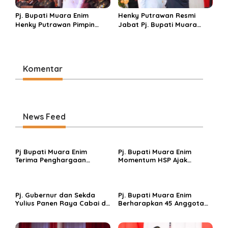
Pj. Bupati Muara Enim
Henky Putrawan Resmi
Henky Putrawan Pimpin
Jabat Pj. Bupati Muara
Upacara HUT RI Ke-79
Enim, Siap Kendalikan
Inflasi dan Sukseskan
Pilkada Serentak Tahun
2024
Komentar
News Feed
Pj Bupati Muara Enim
Pj. Bupati Muara Enim
Terima Penghargaan
Momentum HSP Ajak
Adinkes Berkat Pelopori
Pemuda Terampil Teknologi
Desa Bebas Asap Rokok di
Dan Berperan dalam
Muara Enim
Membangun Bangsa.
Pj. Gubernur dan Sekda
Pj. Bupati Muara Enim
Yulius Panen Raya Cabai di
Berharapkan 45 Anggota
Proyek Percontohan SMK
DPRD Yang Dilantik Tetap
Negeri 1 Gelumbang Guna
Sinergitas dan Jaga
Perkuat Gerakan Sumsel
Amanah Rakyat