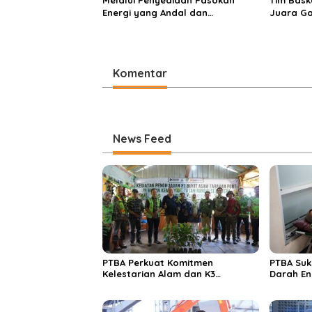
Energi yang Andal dan
Juara Ga
Berkelanjutan, PTBA Perkuat
2025
Ekosistem Hilirisasi Bauksit
Komentar
News Feed
PTBA Perkuat Komitmen
PTBA Suk
Kelestarian Alam dan K3
Darah En
Rayakan Hari Jadi ke-45