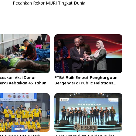
Pecahkan Rekor MURI Tingkat Dunia
seskan Aksi Donor
PTBA Raih Empat Penghargaan
ergi Kebaikan 45 Tahun
Bergengsi di Public Relations
Indonesia Awards 2026 Berkat
Bangun Komunikasi Kredibel dan
Bernilai
et Binaan PTBA Raih
PTBA Luncurkan Golden Rules