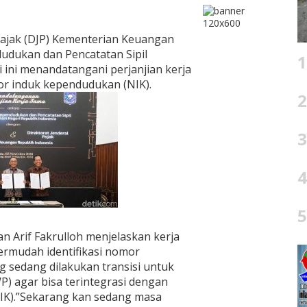
Pajak (DJP) Kementerian Keuangan
dudukan dan Pencatatan Sipil
1
 ini menandatangani perjanjian kerja
r induk kependudukan (NIK).
2
3
4
5
an Arif Fakrulloh menjelaskan kerja
rmudah identifikasi nomor
 sedang dilakukan transisi untuk
) agar bisa terintegrasi dengan
K).”Sekarang kan sedang masa