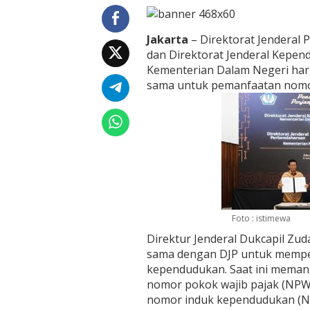
!
K
T
Jakarta
– Direktorat Jenderal 
P
dan Direktorat Jenderal Kepen
a
Kementerian Dalam Negeri hari
k
sama untuk pemanfaatan nomo
a
n
T
e
r
i
n
t
e
g
r
Foto : istimewa
a
s
Direktur Jenderal Dukcapil Zud
i
sama dengan DJP untuk mempe
N
kependudukan. Saat ini memang
P
nomor pokok wajib pajak (NPWP
W
P
nomor induk kependudukan (NI