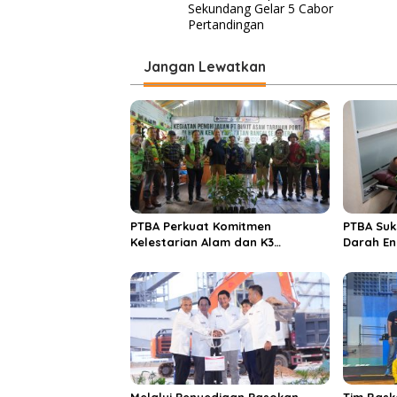
a
Sekundang Gelar 5 Cabor
v
Pertandingan
i
Jangan Lewatkan
g
a
s
i
p
o
s
PTBA Perkuat Komitmen
PTBA Suk
Kelestarian Alam dan K3
Darah En
Rayakan Hari Jadi ke-45
Melalui Penyediaan Pasokan
Tim Bask