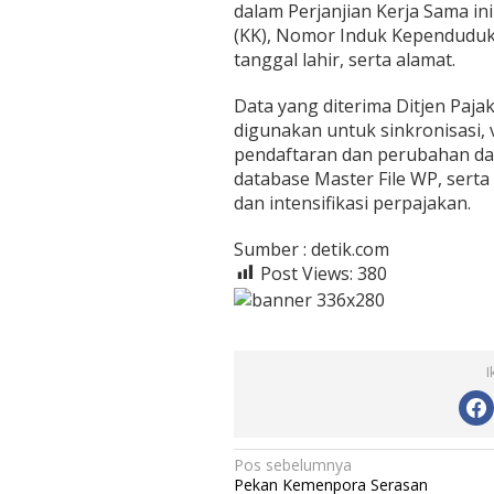
dalam Perjanjian Kerja Sama in
(KK), Nomor Induk Kependuduk
tanggal lahir, serta alamat.
Data yang diterima Ditjen Paj
digunakan untuk sinkronisasi, v
pendaftaran dan perubahan dat
database Master File WP, serta
dan intensifikasi perpajakan.
Sumber : detik.com
Post Views:
380
I
N
Pos sebelumnya
Pekan Kemenpora Serasan