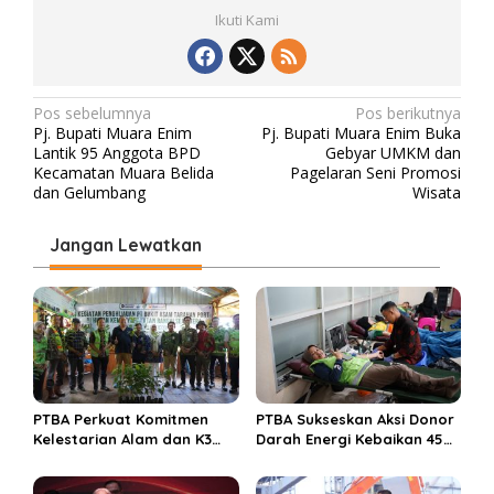
Ikuti Kami
N
Pos sebelumnya
Pos berikutnya
Pj. Bupati Muara Enim
Pj. Bupati Muara Enim Buka
a
Lantik 95 Anggota BPD
Gebyar UMKM dan
v
Kecamatan Muara Belida
Pagelaran Seni Promosi
dan Gelumbang
Wisata
i
g
Jangan Lewatkan
a
s
i
p
o
s
PTBA Perkuat Komitmen
PTBA Sukseskan Aksi Donor
Kelestarian Alam dan K3
Darah Energi Kebaikan 45
Rayakan Hari Jadi ke-45
Tahun