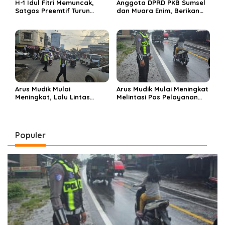
H-1 Idul Fitri Memuncak,
Anggota DPRD PKB Sumsel
Satgas Preemtif Turun
dan Muara Enim, Berikan
Tangan Amankan Pusat
Bantuan dan Berbagi Takjil
Perbelanjaan Muara Enim
di Ponpes Miftahul Huda
Arus Mudik Mulai
Arus Mudik Mulai Meningkat
Meningkat, Lalu Lintas
Melintasi Pos Pelayanan
Dalam Kota Muara Enim
Cinta Kasih, Petugas
Didominasi Kendaraan
Lakukan Pengaturan Lalu
Pribadi
Lintas
Populer