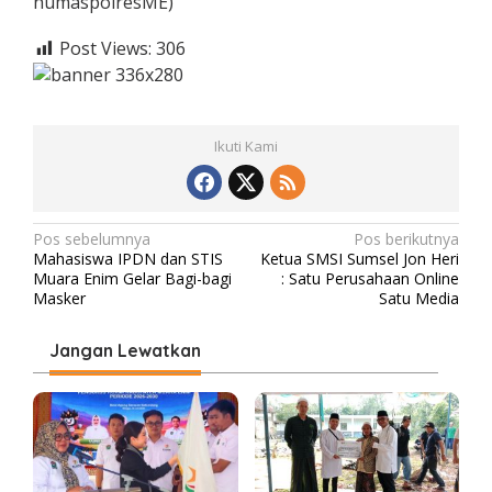
humaspolresME)
Post Views:
306
Ikuti Kami
N
Pos sebelumnya
Pos berikutnya
Mahasiswa IPDN dan STIS
Ketua SMSI Sumsel Jon Heri
a
Muara Enim Gelar Bagi-bagi
: Satu Perusahaan Online
v
Masker
Satu Media
i
Jangan Lewatkan
g
a
s
i
p