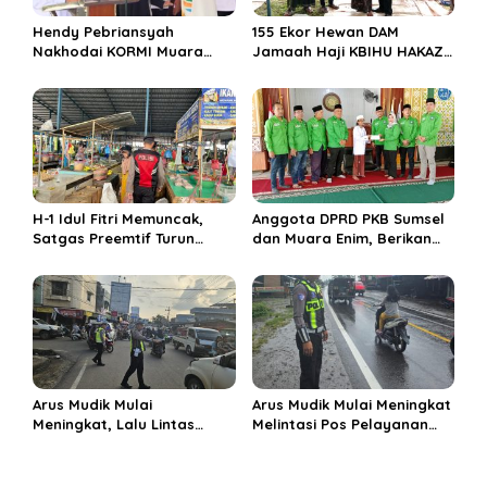
o
Hendy Pebriansyah
155 Ekor Hewan DAM
s
Nakhodai KORMI Muara
Jamaah Haji KBIHU HAKAZA
Enim 5 Tahun ke Depan
di sembelih di Ponpes
Miftahul Huda Muara Enim
H-1 Idul Fitri Memuncak,
Anggota DPRD PKB Sumsel
Satgas Preemtif Turun
dan Muara Enim, Berikan
Tangan Amankan Pusat
Bantuan dan Berbagi Takjil
Perbelanjaan Muara Enim
di Ponpes Miftahul Huda
Arus Mudik Mulai
Arus Mudik Mulai Meningkat
Meningkat, Lalu Lintas
Melintasi Pos Pelayanan
Dalam Kota Muara Enim
Cinta Kasih, Petugas
Didominasi Kendaraan
Lakukan Pengaturan Lalu
Pribadi
Lintas