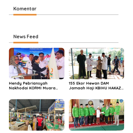
Komentar
News Feed
Hendy Pebriansyah
155 Ekor Hewan DAM
Nakhodai KORMI Muara
Jamaah Haji KBIHU HAKAZA
Enim 5 Tahun ke Depan
di sembelih di Ponpes
Miftahul Huda Muara Enim