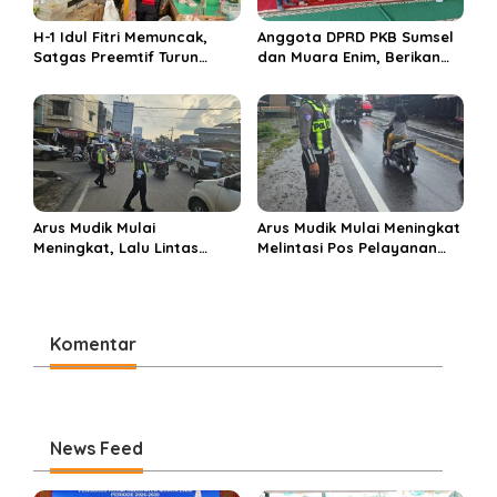
H-1 Idul Fitri Memuncak,
Anggota DPRD PKB Sumsel
Satgas Preemtif Turun
dan Muara Enim, Berikan
Tangan Amankan Pusat
Bantuan dan Berbagi Takjil
Perbelanjaan Muara Enim
di Ponpes Miftahul Huda
Arus Mudik Mulai
Arus Mudik Mulai Meningkat
Meningkat, Lalu Lintas
Melintasi Pos Pelayanan
Dalam Kota Muara Enim
Cinta Kasih, Petugas
Didominasi Kendaraan
Lakukan Pengaturan Lalu
Pribadi
Lintas
Komentar
News Feed