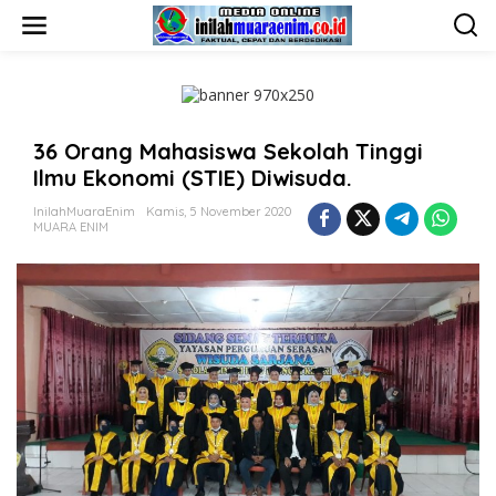
L
e
w
a
t
i
k
36 Orang Mahasiswa Sekolah Tinggi
e
k
Ilmu Ekonomi (STIE) Diwisuda.
o
n
InilahMuaraEnim
Kamis, 5 November 2020
t
MUARA ENIM
e
n