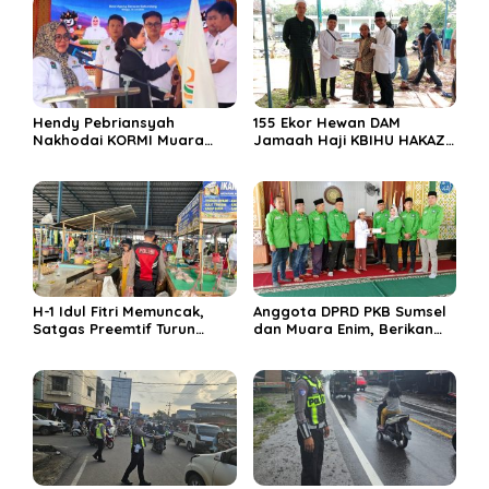
Hendy Pebriansyah
155 Ekor Hewan DAM
Nakhodai KORMI Muara
Jamaah Haji KBIHU HAKAZA
Enim 5 Tahun ke Depan
di sembelih di Ponpes
Miftahul Huda Muara Enim
H-1 Idul Fitri Memuncak,
Anggota DPRD PKB Sumsel
Satgas Preemtif Turun
dan Muara Enim, Berikan
Tangan Amankan Pusat
Bantuan dan Berbagi Takjil
Perbelanjaan Muara Enim
di Ponpes Miftahul Huda