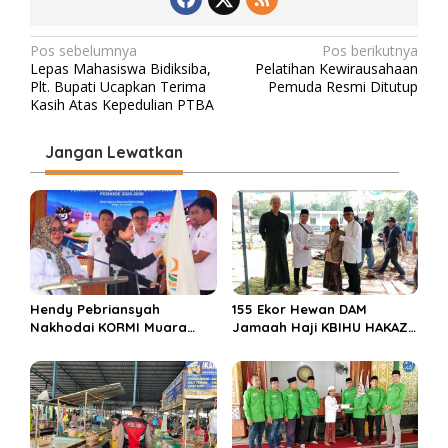
N
Pos sebelumnya
Pos berikutnya
Lepas Mahasiswa Bidiksiba,
Pelatihan Kewirausahaan
a
Plt. Bupati Ucapkan Terima
Pemuda Resmi Ditutup
v
Kasih Atas Kepedulian PTBA
i
Jangan Lewatkan
g
a
s
i
p
o
Hendy Pebriansyah
155 Ekor Hewan DAM
s
Nakhodai KORMI Muara
Jamaah Haji KBIHU HAKAZA
Enim 5 Tahun ke Depan
di sembelih di Ponpes
Miftahul Huda Muara Enim