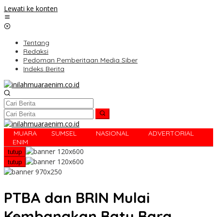
Lewati ke konten
Tentang
Redaksi
Pedoman Pemberitaan Media Siber
Indeks Berita
MUARA
SUMSEL
NASIONAL
ADVERTORIAL
R
ENIM
tutup
tutup
PTBA dan BRIN Mulai
Kembangkan Batu Bara