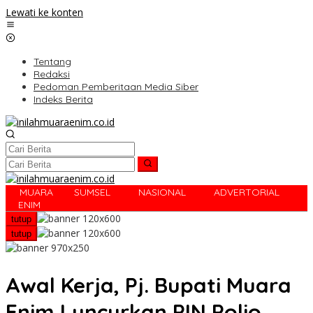
Lewati ke konten
Tentang
Redaksi
Pedoman Pemberitaan Media Siber
Indeks Berita
MUARA
SUMSEL
NASIONAL
ADVERTORIAL
R
ENIM
tutup
tutup
Awal Kerja, Pj. Bupati Muara
Enim Luncurkan PIN Polio