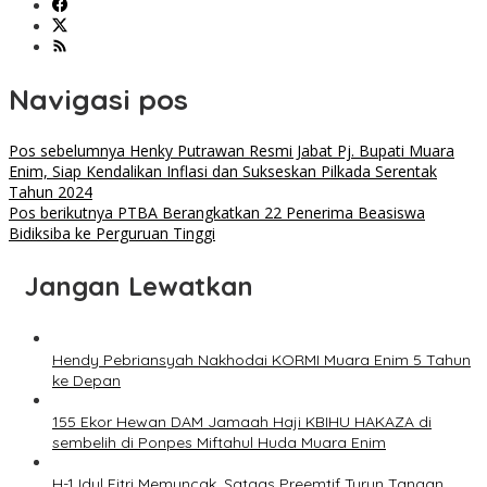
Navigasi pos
Pos sebelumnya
Henky Putrawan Resmi Jabat Pj. Bupati Muara
Enim, Siap Kendalikan Inflasi dan Sukseskan Pilkada Serentak
Tahun 2024
Pos berikutnya
PTBA Berangkatkan 22 Penerima Beasiswa
Bidiksiba ke Perguruan Tinggi
Jangan Lewatkan
Hendy Pebriansyah Nakhodai KORMI Muara Enim 5 Tahun
ke Depan
155 Ekor Hewan DAM Jamaah Haji KBIHU HAKAZA di
sembelih di Ponpes Miftahul Huda Muara Enim
H-1 Idul Fitri Memuncak, Satgas Preemtif Turun Tangan