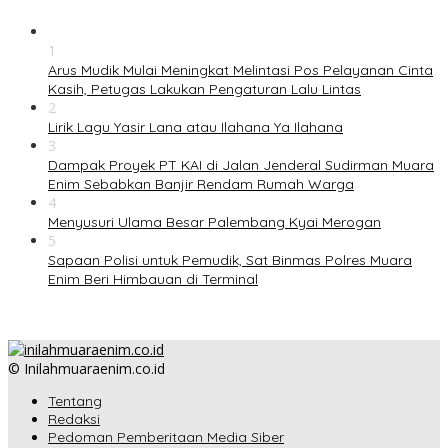
1
Arus Mudik Mulai Meningkat Melintasi Pos Pelayanan Cinta
Kasih, Petugas Lakukan Pengaturan Lalu Lintas
2
Lirik Lagu Yasir Lana atau Ilahana Ya Ilahana
3
Dampak Proyek PT KAI di Jalan Jenderal Sudirman Muara
Enim Sebabkan Banjir Rendam Rumah Warga
4
Menyusuri Ulama Besar Palembang Kyai Merogan
5
Sapaan Polisi untuk Pemudik, Sat Binmas Polres Muara
Enim Beri Himbauan di Terminal
© Inilahmuaraenim.co.id
Tentang
Redaksi
Pedoman Pemberitaan Media Siber