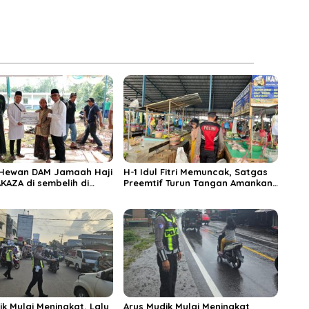
 Hewan DAM Jamaah Haji
H-1 Idul Fitri Memuncak, Satgas
KAZA di sembelih di
Preemtif Turun Tangan Amankan
iftahul Huda Muara
Pusat Perbelanjaan Muara Enim
ik Mulai Meningkat, Lalu
Arus Mudik Mulai Meningkat