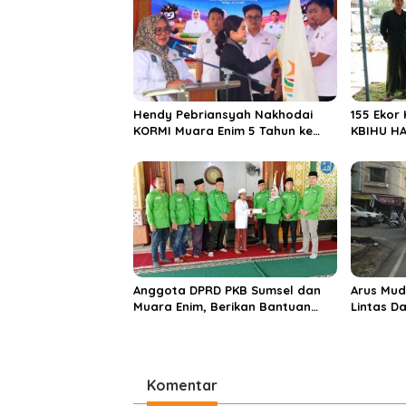
a
s
i
p
o
Hendy Pebriansyah Nakhodai
155 Ekor
s
KORMI Muara Enim 5 Tahun ke
KBIHU HA
Depan
Ponpes M
Enim
Anggota DPRD PKB Sumsel dan
Arus Mud
Muara Enim, Berikan Bantuan
Lintas D
dan Berbagi Takjil di Ponpes
Didomina
Miftahul Huda
Komentar