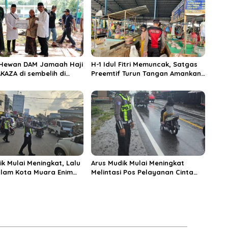
 Hewan DAM Jamaah Haji
H-1 Idul Fitri Memuncak, Satgas
KAZA di sembelih di
Preemtif Turun Tangan Amankan
iftahul Huda Muara
Pusat Perbelanjaan Muara Enim
ik Mulai Meningkat, Lalu
Arus Mudik Mulai Meningkat
alam Kota Muara Enim
Melintasi Pos Pelayanan Cinta
si Kendaraan Pribadi
Kasih, Petugas Lakukan
Pengaturan Lalu Lintas