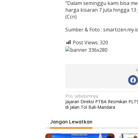
“Dalam seminggu kami bisa menj
harga kisaran 7 juta hingga 13
(Ccn)
Sumber & Foto : smartizen.my.i
Post Views:
320
I
N
Pos sebelumnya
Jajaran Direksi PTBA Resmikan PLT
a
di Jalan Tol Bali-Mandara
v
i
Jangan Lewatkan
g