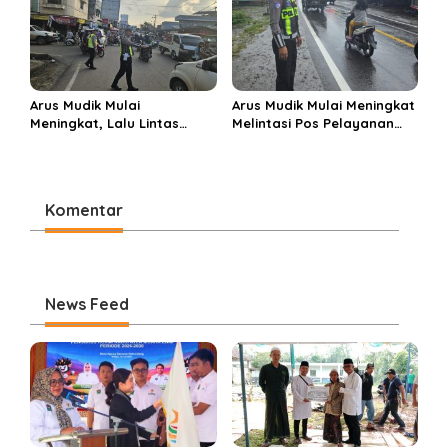
Arus Mudik Mulai
Arus Mudik Mulai Meningkat
Meningkat, Lalu Lintas
Melintasi Pos Pelayanan
Dalam Kota Muara Enim
Cinta Kasih, Petugas
Didominasi Kendaraan
Lakukan Pengaturan Lalu
Pribadi
Lintas
Komentar
News Feed