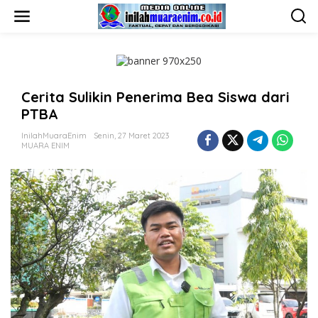
L
e
w
a
t
i
k
Cerita Sulikin Penerima Bea Siswa dari
e
k
PTBA
o
n
InilahMuaraEnim
Senin, 27 Maret 2023
t
MUARA ENIM
e
n