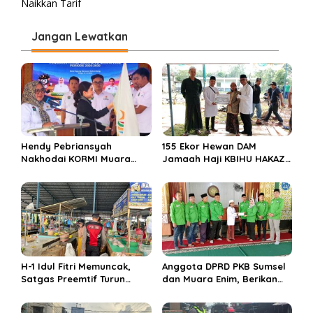
Naikkan Tarif
i
g
Jangan Lewatkan
a
s
i
p
o
s
Hendy Pebriansyah
155 Ekor Hewan DAM
Nakhodai KORMI Muara
Jamaah Haji KBIHU HAKAZA
Enim 5 Tahun ke Depan
di sembelih di Ponpes
Miftahul Huda Muara Enim
H-1 Idul Fitri Memuncak,
Anggota DPRD PKB Sumsel
Satgas Preemtif Turun
dan Muara Enim, Berikan
Tangan Amankan Pusat
Bantuan dan Berbagi Takjil
Perbelanjaan Muara Enim
di Ponpes Miftahul Huda