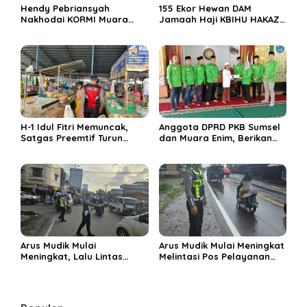
Hendy Pebriansyah
155 Ekor Hewan DAM
Nakhodai KORMI Muara
Jamaah Haji KBIHU HAKAZA
Enim 5 Tahun ke Depan
di sembelih di Ponpes
Miftahul Huda Muara Enim
H-1 Idul Fitri Memuncak,
Anggota DPRD PKB Sumsel
Satgas Preemtif Turun
dan Muara Enim, Berikan
Tangan Amankan Pusat
Bantuan dan Berbagi Takjil
Perbelanjaan Muara Enim
di Ponpes Miftahul Huda
Arus Mudik Mulai
Arus Mudik Mulai Meningkat
Meningkat, Lalu Lintas
Melintasi Pos Pelayanan
Dalam Kota Muara Enim
Cinta Kasih, Petugas
Didominasi Kendaraan
Lakukan Pengaturan Lalu
Pribadi
Lintas