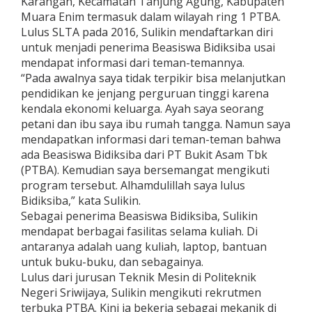
Karangan, Kecamatan Tanjung Agung, Kabupaten
Muara Enim termasuk dalam wilayah ring 1 PTBA.
Lulus SLTA pada 2016, Sulikin mendaftarkan diri
untuk menjadi penerima Beasiswa Bidiksiba usai
mendapat informasi dari teman-temannya.
“Pada awalnya saya tidak terpikir bisa melanjutkan
pendidikan ke jenjang perguruan tinggi karena
kendala ekonomi keluarga. Ayah saya seorang
petani dan ibu saya ibu rumah tangga. Namun saya
mendapatkan informasi dari teman-teman bahwa
ada Beasiswa Bidiksiba dari PT Bukit Asam Tbk
(PTBA). Kemudian saya bersemangat mengikuti
program tersebut. Alhamdulillah saya lulus
Bidiksiba,” kata Sulikin.
Sebagai penerima Beasiswa Bidiksiba, Sulikin
mendapat berbagai fasilitas selama kuliah. Di
antaranya adalah uang kuliah, laptop, bantuan
untuk buku-buku, dan sebagainya.
Lulus dari jurusan Teknik Mesin di Politeknik
Negeri Sriwijaya, Sulikin mengikuti rekrutmen
terbuka PTBA. Kini ia bekerja sebagai mekanik di