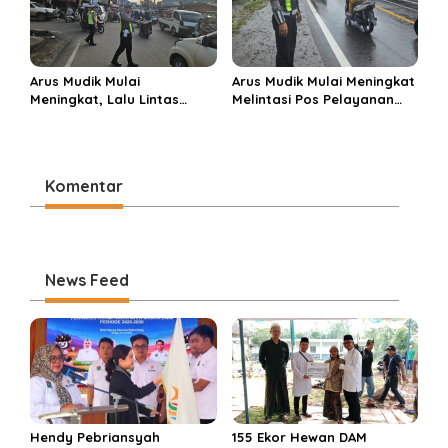
Arus Mudik Mulai
Arus Mudik Mulai Meningkat
Meningkat, Lalu Lintas
Melintasi Pos Pelayanan
Dalam Kota Muara Enim
Cinta Kasih, Petugas
Didominasi Kendaraan
Lakukan Pengaturan Lalu
Pribadi
Lintas
Komentar
News Feed
Hendy Pebriansyah
155 Ekor Hewan DAM