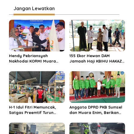
g
Jangan Lewatkan
a
s
i
p
o
s
Hendy Pebriansyah
155 Ekor Hewan DAM
Nakhodai KORMI Muara
Jamaah Haji KBIHU HAKAZA
Enim 5 Tahun ke Depan
di sembelih di Ponpes
Miftahul Huda Muara Enim
H-1 Idul Fitri Memuncak,
Anggota DPRD PKB Sumsel
Satgas Preemtif Turun
dan Muara Enim, Berikan
Tangan Amankan Pusat
Bantuan dan Berbagi Takjil
Perbelanjaan Muara Enim
di Ponpes Miftahul Huda