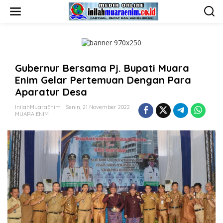
L
e
w
a
t
i
k
Gubernur Bersama Pj. Bupati Muara
e
k
Enim Gelar Pertemuan Dengan Para
o
Aparatur Desa
n
t
InilahMuaraEnim
Senin, 21 November 2022
e
MUARA ENIM
n