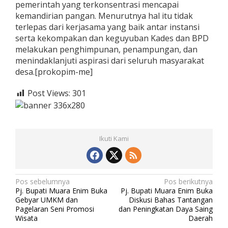
pemerintah yang terkonsentrasi mencapai
kemandirian pangan. Menurutnya hal itu tidak
terlepas dari kerjasama yang baik antar instansi
serta kekompakan dan keguyuban Kades dan BPD
melakukan penghimpunan, penampungan, dan
menindaklanjuti aspirasi dari seluruh masyarakat
desa.[prokopim-me]
Post Views:
301
Ikuti Kami
N
Pos sebelumnya
Pos berikutnya
Pj. Bupati Muara Enim Buka
Pj. Bupati Muara Enim Buka
a
Gebyar UMKM dan
Diskusi Bahas Tantangan
v
Pagelaran Seni Promosi
dan Peningkatan Daya Saing
Wisata
Daerah
i