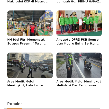
Nakhodai KORMI Muara
Jamaah Haji KBIHU HAKAZA
Enim 5 Tahun ke Depan
di sembelih di Ponpes
Miftahul Huda Muara Enim
H-1 Idul Fitri Memuncak,
Anggota DPRD PKB Sumsel
Satgas Preemtif Turun
dan Muara Enim, Berikan
Tangan Amankan Pusat
Bantuan dan Berbagi Takjil
Perbelanjaan Muara Enim
di Ponpes Miftahul Huda
Arus Mudik Mulai
Arus Mudik Mulai Meningkat
Meningkat, Lalu Lintas
Melintasi Pos Pelayanan
Dalam Kota Muara Enim
Cinta Kasih, Petugas
Didominasi Kendaraan
Lakukan Pengaturan Lalu
Pribadi
Lintas
Populer