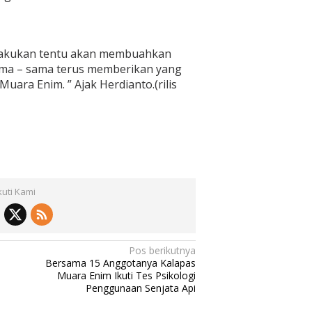
u lakukan tentu akan membuahkan
rsama – sama terus memberikan yang
uara Enim. ” Ajak Herdianto.(rilis
kuti Kami
Pos berikutnya
Bersama 15 Anggotanya Kalapas
Muara Enim Ikuti Tes Psikologi
Penggunaan Senjata Api