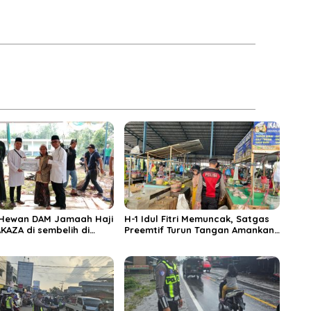
 Hewan DAM Jamaah Haji
H-1 Idul Fitri Memuncak, Satgas
KAZA di sembelih di
Preemtif Turun Tangan Amankan
iftahul Huda Muara
Pusat Perbelanjaan Muara Enim