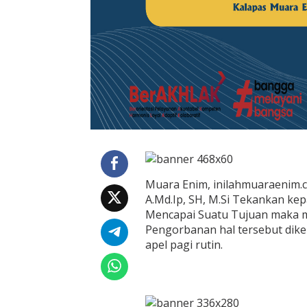
k
C
a
p
a
i
T
u
j
u
a
n
Muara Enim, inilahmuaraenim.c
A.Md.Ip, SH, M.Si Tekankan ke
Mencapai Suatu Tujuan maka 
Pengorbanan hal tersebut dike
apel pagi rutin.