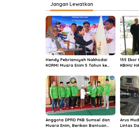
i
Jangan Lewatkan
g
a
s
i
p
o
s
Hendy Pebriansyah Nakhodai
155 Ekor
KORMI Muara Enim 5 Tahun ke
KBIHU HA
Depan
Ponpes M
Enim
Anggota DPRD PKB Sumsel dan
Arus Mud
Muara Enim, Berikan Bantuan
Lintas D
dan Berbagi Takjil di Ponpes
Didomina
Miftahul Huda