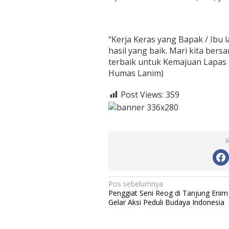
“Kerja Keras yang Bapak / Ib
hasil yang baik. Mari kita be
terbaik untuk Kemajuan Lapas M
Humas Lanim)
Post Views:
359
I
N
Pos sebelumnya
Penggiat Seni Reog di Tanjung Enim
a
Gelar Aksi Peduli Budaya Indonesia
v