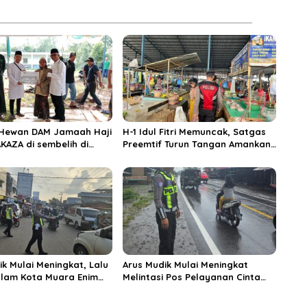
 Hewan DAM Jamaah Haji
H-1 Idul Fitri Memuncak, Satgas
KAZA di sembelih di
Preemtif Turun Tangan Amankan
iftahul Huda Muara
Pusat Perbelanjaan Muara Enim
ik Mulai Meningkat, Lalu
Arus Mudik Mulai Meningkat
alam Kota Muara Enim
Melintasi Pos Pelayanan Cinta
si Kendaraan Pribadi
Kasih, Petugas Lakukan
Pengaturan Lalu Lintas