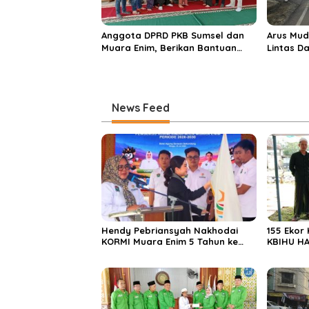
Anggota DPRD PKB Sumsel dan
Arus Mud
Muara Enim, Berikan Bantuan
Lintas D
dan Berbagi Takjil di Ponpes
Didomina
Miftahul Huda
News Feed
Hendy Pebriansyah Nakhodai
155 Ekor
KORMI Muara Enim 5 Tahun ke
KBIHU HA
Depan
Ponpes M
Enim