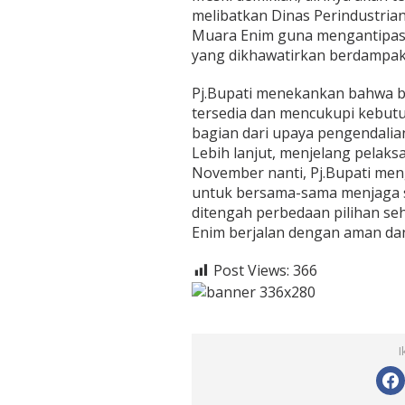
e
melibatkan Dinas Perindustria
l
a
Muara Enim guna mengantipasi
n
yang dikhawatirkan berdampak 
g
P
Pj.Bupati menekankan bahwa b
i
tersedia dan mencukupi kebutu
l
k
bagian dari upaya pengendalian
a
Lebih lanjut, menjelang pelaks
d
November nanti, Pj.Bupati me
a
untuk bersama-sama menjaga 
ditengah perbedaan pilihan se
Enim berjalan dengan aman da
Post Views:
366
I