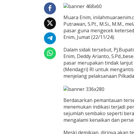
a
t
i
Muara Enim, inilahmuaraenim.c
C
Putrawan, S.Pt., M.Si., M.M., m
e
pasar guna mengecek ketersed
k
Enim, Jumat (22/11/24).
K
e
l
Dalam sidak tersebut, Pj.Bupa
a
Enim, Deddy Arianto, S.Pd.,be
n
pasar merupakan tindak lanjut 
g
(Mendagri) RI untuk menganti
k
a
menjelang pelaksanaan Pilkada
a
n
S
e
Berdasarkan pemantauan terse
m
menemukan indikasi terjadi p
b
a
sejumlah sembako seperti bera
k
mengalami kenaikan dan perse
o
J
Meski demikian, dirinya akan 