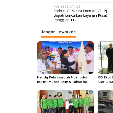
N
Pos sebelumnya
Kado HUT Muara Enim Ke-78, Pj.
a
Bupati Luncurkan Layanan Pusat
v
Panggilan 112
i
Jangan Lewatkan
g
a
s
i
p
o
s
Hendy Pebriansyah Nakhodai
155 Ekor
KORMI Muara Enim 5 Tahun ke
KBIHU HA
Depan
Ponpes M
Enim