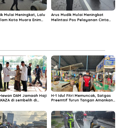
ik Mulai Meningkat, Lalu
Arus Mudik Mulai Meningkat
alam Kota Muara Enim
Melintasi Pos Pelayanan Cinta
si Kendaraan Pribadi
Kasih, Petugas Lakukan
Pengaturan Lalu Lintas
 Hewan DAM Jamaah Haji
H-1 Idul Fitri Memuncak, Satgas
KAZA di sembelih di
Preemtif Turun Tangan Amankan
iftahul Huda Muara
Pusat Perbelanjaan Muara Enim