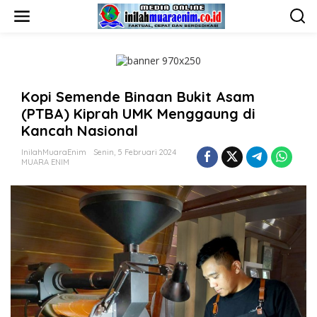
L
e
w
a
t
i
k
Kopi Semende Binaan Bukit Asam
e
k
(PTBA) Kiprah UMK Menggaung di
o
Kancah Nasional
n
t
InilahMuaraEnim
Senin, 5 Februari 2024
e
MUARA ENIM
n