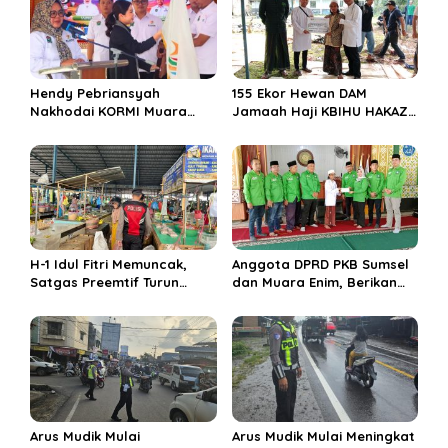
p
o
s
Hendy Pebriansyah
155 Ekor Hewan DAM
Nakhodai KORMI Muara
Jamaah Haji KBIHU HAKAZA
Enim 5 Tahun ke Depan
di sembelih di Ponpes
Miftahul Huda Muara Enim
H-1 Idul Fitri Memuncak,
Anggota DPRD PKB Sumsel
Satgas Preemtif Turun
dan Muara Enim, Berikan
Tangan Amankan Pusat
Bantuan dan Berbagi Takjil
Perbelanjaan Muara Enim
di Ponpes Miftahul Huda
Arus Mudik Mulai
Arus Mudik Mulai Meningkat