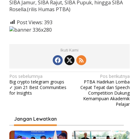
SIBA Jamur, SIBA Rajut, SIBA Pupuk, hingga SIBA
Rosella.(rilis Humas PTBA)
Post Views:
393
Ikuti Kami
N
Pos sebelumnya
Pos berikutnya
Big crypto telegram groups
PTBA Hadirkan Lomba
a
✓ Join 21 Best Communities
Cepat Tepat dan Speech
v
for Insights
Competition Dukung
Kemampuan Akademik
i
Pelajar
g
Jangan Lewatkan
a
s
i