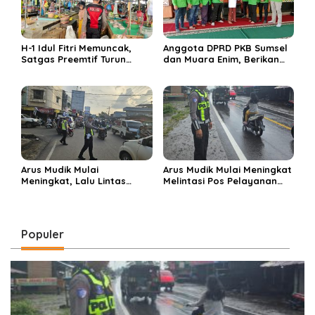
H-1 Idul Fitri Memuncak,
Anggota DPRD PKB Sumsel
Satgas Preemtif Turun
dan Muara Enim, Berikan
Tangan Amankan Pusat
Bantuan dan Berbagi Takjil
Perbelanjaan Muara Enim
di Ponpes Miftahul Huda
Arus Mudik Mulai
Arus Mudik Mulai Meningkat
Meningkat, Lalu Lintas
Melintasi Pos Pelayanan
Dalam Kota Muara Enim
Cinta Kasih, Petugas
Didominasi Kendaraan
Lakukan Pengaturan Lalu
Pribadi
Lintas
Populer