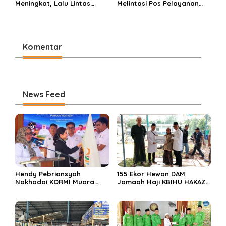
Meningkat, Lalu Lintas
Melintasi Pos Pelayanan
Dalam Kota Muara Enim
Cinta Kasih, Petugas
Didominasi Kendaraan
Lakukan Pengaturan Lalu
Pribadi
Lintas
Komentar
News Feed
Hendy Pebriansyah
155 Ekor Hewan DAM
Nakhodai KORMI Muara
Jamaah Haji KBIHU HAKAZA
Enim 5 Tahun ke Depan
di sembelih di Ponpes
Miftahul Huda Muara Enim