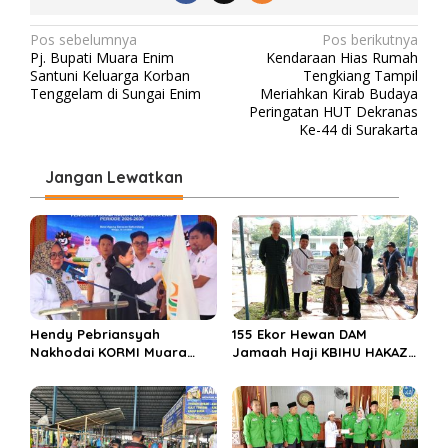
N
Pos sebelumnya
Pos berikutnya
Pj. Bupati Muara Enim
Kendaraan Hias Rumah
a
Santuni Keluarga Korban
Tengkiang Tampil
v
Tenggelam di Sungai Enim
Meriahkan Kirab Budaya
Peringatan HUT Dekranas
i
Ke-44 di Surakarta
g
Jangan Lewatkan
a
s
i
p
o
s
Hendy Pebriansyah
155 Ekor Hewan DAM
Nakhodai KORMI Muara
Jamaah Haji KBIHU HAKAZA
Enim 5 Tahun ke Depan
di sembelih di Ponpes
Miftahul Huda Muara Enim