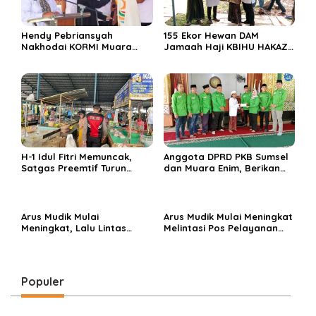
Hendy Pebriansyah
155 Ekor Hewan DAM
Nakhodai KORMI Muara
Jamaah Haji KBIHU HAKAZA
Enim 5 Tahun ke Depan
di sembelih di Ponpes
Miftahul Huda Muara Enim
H-1 Idul Fitri Memuncak,
Anggota DPRD PKB Sumsel
Satgas Preemtif Turun
dan Muara Enim, Berikan
Tangan Amankan Pusat
Bantuan dan Berbagi Takjil
Perbelanjaan Muara Enim
di Ponpes Miftahul Huda
Arus Mudik Mulai
Arus Mudik Mulai Meningkat
Meningkat, Lalu Lintas
Melintasi Pos Pelayanan
Dalam Kota Muara Enim
Cinta Kasih, Petugas
Didominasi Kendaraan
Lakukan Pengaturan Lalu
Pribadi
Lintas
Populer