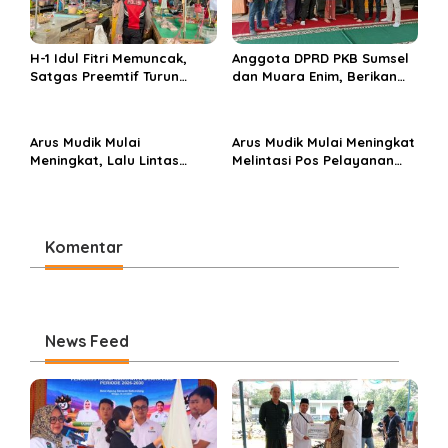
H-1 Idul Fitri Memuncak,
Anggota DPRD PKB Sumsel
Satgas Preemtif Turun
dan Muara Enim, Berikan
Tangan Amankan Pusat
Bantuan dan Berbagi Takjil
Perbelanjaan Muara Enim
di Ponpes Miftahul Huda
Arus Mudik Mulai
Arus Mudik Mulai Meningkat
Meningkat, Lalu Lintas
Melintasi Pos Pelayanan
Dalam Kota Muara Enim
Cinta Kasih, Petugas
Didominasi Kendaraan
Lakukan Pengaturan Lalu
Pribadi
Lintas
Komentar
News Feed