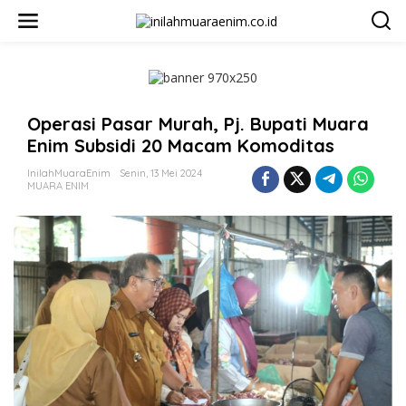
L
e
w
a
t
i
k
Operasi Pasar Murah, Pj. Bupati Muara
e
k
Enim Subsidi 20 Macam Komoditas
o
n
InilahMuaraEnim
Senin, 13 Mei 2024
t
MUARA ENIM
e
n