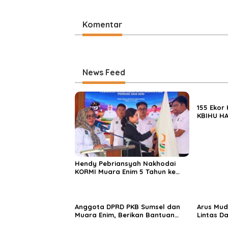
Komentar
News Feed
155 Ekor
KBIHU HA
Ponpes M
Enim
Hendy Pebriansyah Nakhodai
KORMI Muara Enim 5 Tahun ke
Depan
Anggota DPRD PKB Sumsel dan
Arus Mud
Muara Enim, Berikan Bantuan
Lintas D
dan Berbagi Takjil di Ponpes
Didomina