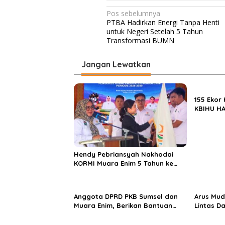
k
N
Pos sebelumnya
a
PTBA Hadirkan Energi Tanpa Henti
l
a
untuk Negeri Setelah 5 Tahun
v
Transformasi BUMN
i
Jangan Lewatkan
g
a
s
155 Ekor
KBIHU HA
i
Ponpes M
p
Enim
o
s
Hendy Pebriansyah Nakhodai
KORMI Muara Enim 5 Tahun ke
Depan
Anggota DPRD PKB Sumsel dan
Arus Mud
Muara Enim, Berikan Bantuan
Lintas D
dan Berbagi Takjil di Ponpes
Didomina
Miftahul Huda