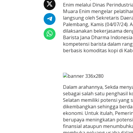
i
Enim melalui Dinas Perindustr
k
Muara Enim mengelar pelatihan 
a
langsung oleh Sekretaris Daerah
s
i
Palembang, Kamis (04/07/24). A
B
dilaksanakan bekerjasama deng
a
Barista Jana Dharma Indonesia
r
kompetensi barista dalam ran
i
berbasis komoditas kopi di Ka
s
t
a
T
i
n
g
Dalam arahannya, Sekda meny
k
sebagai salah satu penghasil k
a
t
Selatan memiliki potensi yang 
k
dikembangkan sehingga berdam
a
ekonomi. Untuk itulah, Pemer
n
berupaya meningkatan potensi 
K
o
finansial ataupun menumbuhkan
m
membuka peluang usaha dalam