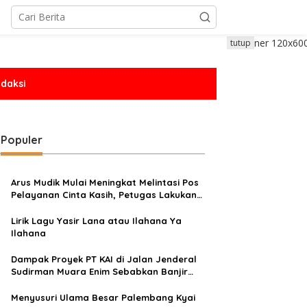
tutup
daksi
Populer
Arus Mudik Mulai Meningkat Melintasi Pos
Pelayanan Cinta Kasih, Petugas Lakukan
Pengaturan Lalu Lintas
Lirik Lagu Yasir Lana atau Ilahana Ya
Ilahana
Dampak Proyek PT KAI di Jalan Jenderal
Sudirman Muara Enim Sebabkan Banjir
Rendam Rumah Warga
Menyusuri Ulama Besar Palembang Kyai