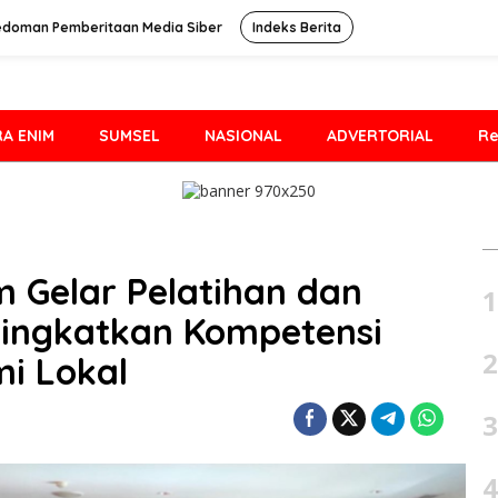
edoman Pemberitaan Media Siber
Indeks Berita
A ENIM
SUMSEL
NASIONAL
ADVERTORIAL
Re
 Gelar Pelatihan dan
1
 Tingkatkan Kompetensi
2
i Lokal
3
4