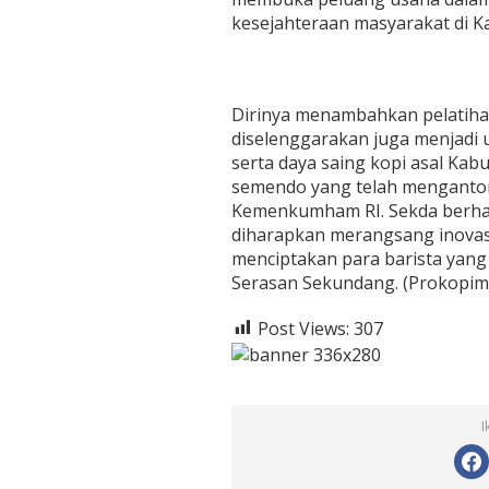
p
kesejahteraan masyarakat di 
e
t
e
n
s
Dirinya menambahkan pelatihan 
i
diselenggarakan juga menjadi
d
serta daya saing kopi asal Kab
a
semendo yang telah mengantongi
n
B
Kemenkumham RI. Sekda berhar
a
diharapkan merangsang inovasi
n
menciptakan para barista yang 
g
Serasan Sekundang. (Prokopi
u
n
E
Post Views:
307
k
o
n
o
m
I
i
L
o