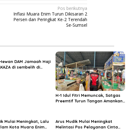
Pos berikutnya
Inflasi Muara Enim Turun Dikisaran 2
Persen dan Peringkat Ke-2 Terendah
Se-Sumsel
 Hewan DAM Jamaah Haji
KAZA di sembelih di
iftahul Huda Muara
H-1 Idul Fitri Memuncak, Satgas
Preemtif Turun Tangan Amankan
Pusat Perbelanjaan Muara Enim
ik Mulai Meningkat, Lalu
Arus Mudik Mulai Meningkat
alam Kota Muara Enim
Melintasi Pos Pelayanan Cinta
si Kendaraan Pribadi
Kasih, Petugas Lakukan
Pengaturan Lalu Lintas