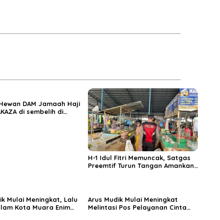
 Hewan DAM Jamaah Haji
KAZA di sembelih di
iftahul Huda Muara
H-1 Idul Fitri Memuncak, Satgas
Preemtif Turun Tangan Amankan
Pusat Perbelanjaan Muara Enim
ik Mulai Meningkat, Lalu
Arus Mudik Mulai Meningkat
alam Kota Muara Enim
Melintasi Pos Pelayanan Cinta
si Kendaraan Pribadi
Kasih, Petugas Lakukan